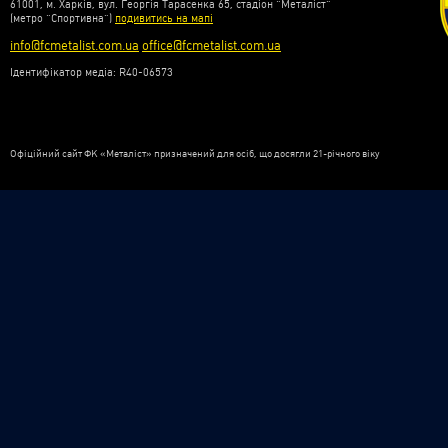
61001, м. Харків, вул. Георгія Тарасенка 65, стадіон “Металіст”
(метро “Спортивна”)
подивитись на мапі
info@fcmetalist.com.ua
office@fcmetalist.com.ua
Ідентифікатор медіа: R40-06573
Офіційний сайт ФК «Металіст» призначений для осіб, що досягли 21-річного віку