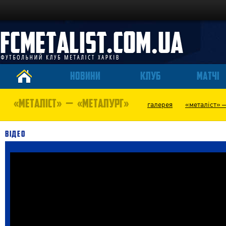
НОВИНИ
КЛУБ
МАТЧІ
«МЕТАЛІСТ» — «МЕТАЛУРГ»
галерея
«металіст» 
ВІДЕО