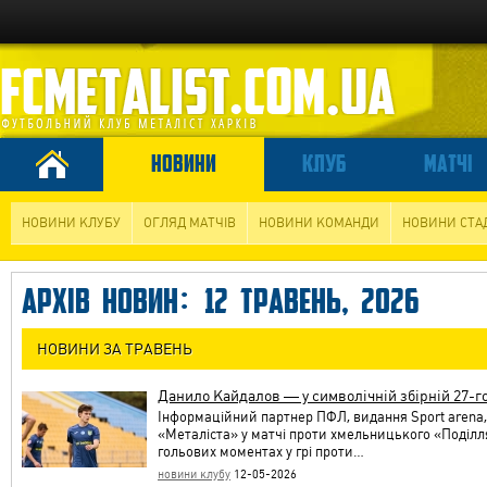
НОВИНИ
КЛУБ
МАТЧІ
НОВИНИ КЛУБУ
ОГЛЯД МАТЧІВ
НОВИНИ КОМАНДИ
НОВИНИ СТА
АРХІВ НОВИН: 12 ТРАВЕНЬ, 2026
НОВИНИ ЗА ТРАВЕНЬ
Данило Кайдалов — у символічній збірній 27-го
Інформаційний партнер ПФЛ, видання Sport arena, 
«Металіста» у матчі проти хмельницького «Поділл
гольових моментах у грі проти…
новини клубу
12-05-2026