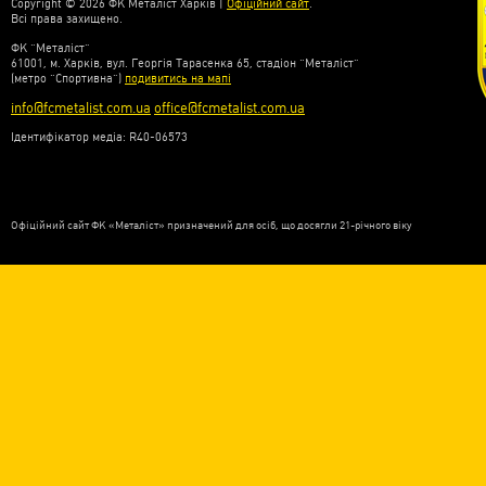
Copyright © 2026 ФК Металіст Харків |
Офіційний сайт
.
Всі права захищено.
ФК “Металіст”
61001, м. Харків, вул. Георгія Тарасенка 65, стадіон “Металіст”
(метро “Спортивна”)
подивитись на мапі
info@fcmetalist.com.ua
office@fcmetalist.com.ua
Ідентифікатор медіа: R40-06573
Офіційний сайт ФК «Металіст» призначений для осіб, що досягли 21-річного віку