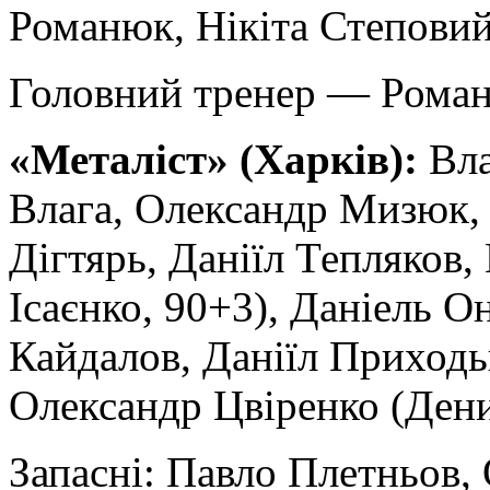
Романюк, Нікіта Степови
Головний тренер — Роман
«Металіст» (Харків):
Вла
Влага, Олександр Мизюк,
Дігтярь, Даніїл Тепляков
Ісаєнко, 90+3), Даніель О
Кайдалов, Даніїл Приходьк
Олександр Цвіренко (Дени
Запасні: Павло Плетньов, 