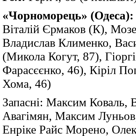
«Чорноморець» (Одеса):
Віталій Єрмаков (К), Моз
Владислав Клименко, Вас
(Микола Когут, 87), Гіоргі
Фарасєєнко, 46), Кіріл П
Хома, 46)
Запасні: Максим Коваль
Авагімян, Максим Луньов
Енріке Райс Морено, Ол