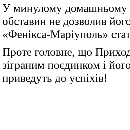
У минулому домашньому м
обставин не дозволив йог
«Фенікса-Маріуполь» ста
Проте головне, що Прихо
зіграним поєдинком і йог
приведуть до успіхів!