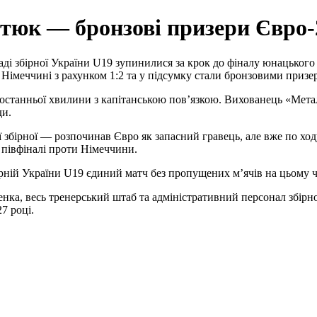
тюк — бронзові призери Євро-
ді збірної України U19 зупинилися за крок до фіналу юнацького
імеччині з рахунком 1:2 та у підсумку стали бронзовими призе
до останньої хвилини з капітанською повʼязкою. Вихованець «Мета
ди.
ірної — розпочинав Євро як запасний гравець, але вже по ходу 
у півфіналі проти Німеччини.
рній України U19 єдиний матч без пропущених мʼячів на цьому ч
ка, весь тренерський штаб та адміністративний персонал збірно
7 році.