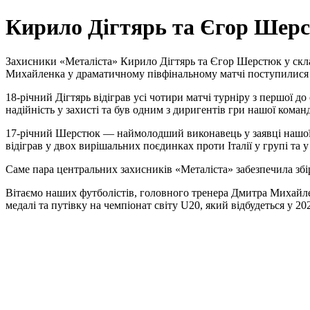
Кирило Дігтярь та Єгор Шерс
Захисники «Металіста» Кирило Дігтярь та Єгор Шерстюк у скла
Михайленка у драматичному півфінальному матчі поступилися Н
18-річний Дігтярь відіграв усі чотири матчі турніру з першої 
надійність у захисті та був одним з диригентів гри нашої коман
17-річний Шерстюк — наймолодший виконавець у заявці нашої зб
відіграв у двох вирішальних поєдинках проти Італії у групі та 
Саме пара центральних захисників «Металіста» забезпечила збі
Вітаємо наших футболістів, головного тренера Дмитра Михайлен
медалі та путівку на чемпіонат світу U20, який відбудеться у 202