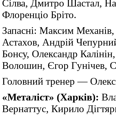
Сілва, Дмитро Шастал, На
Флоренціо Бріто.
Запасні: Максим Механів,
Астахов, Андрій Чепурний
Бонсу, Олександр Калінін,
Волошин, Єгор Гунічев, 
Головний тренер — Олекс
«Металіст» (Харків):
Вла
Вернаттус, Кирило Дігтяр