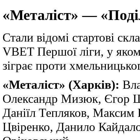
«Металіст» — «Поді
Стали відомі стартові скл
VBET Першої ліги, у яком
зіграє проти хмельницько
«Металіст» (Харків):
Вла
Олександр Мизюк, Єгор Ш
Даніїл Тепляков, Максим 
Цвіренко, Данило Кайдало