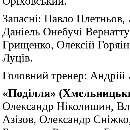
Оріховський.
Запасні:
Павло Плетньов, 
Даніель Онебучі Вернатту
Грищенко, Олексій Горяін
Луців.
Головний тренер:
Андрій 
«Поділля» (Хмельницьк
Олександр Ніколишин, В
Азізов, Олександр Сніжко