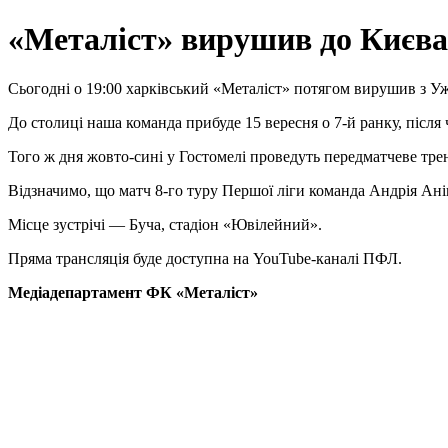
«Металіст» вирушив до Києва
Сьогодні о 19:00 харківський «Металіст» потягом вирушив з Уж
До столиці наша команда прибуде 15 вересня о 7-й ранку, після 
Того ж дня жовто-сині у Гостомелі проведуть передматчеве тре
Відзначимо, що матч 8-го туру Першої ліги команда Андрія Аніщ
Місце зустрічі — Буча, стадіон «Ювілейний».
Пряма трансляція буде доступна на YouTube-каналі ПФЛ.
Медіадепартамент ФК «Металіст»