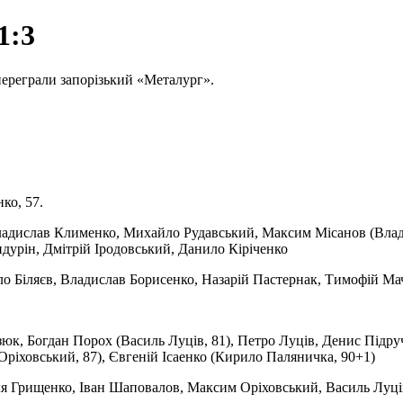
1:3
переграли запорізький «Металург».
ко, 57.
ладислав Клименко, Михайло Рудавський, Максим Місанов (Владис
андурін, Дмітрій Іродовський, Данило Кіріченко
о Біляєв, Владислав Борисенко, Назарій Пастернак, Тимофій Мач
юк, Богдан Порох (Василь Луців, 81), Петро Луців, Денис Підру
іховський, 87), Євгеній Ісаенко (Кирило Паляничка, 90+1)
ля Грищенко, Іван Шаповалов, Максим Оріховський, Василь Луц