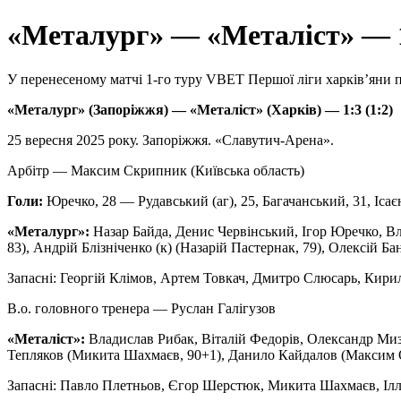
«Металург» — «Металіст» — 
У перенесеному матчі 1-го туру VBET Першої ліги харківʼяни 
«Металург» (Запоріжжя) — «Металіст» (Харків) — 1:3 (1:2)
25 вересня 2025 року. Запоріжжя. «Славутич-Арена».
Арбітр — Максим Скрипник (Київська область)
Голи:
Юречко, 28 — Рудавський (аг), 25, Багачанський, 31, Ісаєн
«Металург»:
Назар Байда, Денис Червінський, Ігор Юречко, В
83), Андрій Блізніченко (к) (Назарій Пастернак, 79), Олексій Б
Запасні: Георгій Клімов, Артем Товкач, Дмитро Слюсарь, Кирил
В.о. головного тренера — Руслан Галігузов
«Металіст»:
Владислав Рибак, Віталій Федорів, Олександр Миз
Тепляков (Микита Шахмаєв, 90+1), Данило Кайдалов (Максим Ор
Запасні: Павло Плетньов, Єгор Шерстюк, Микита Шахмаєв, Іл