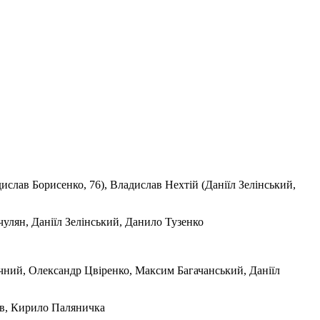
лав Борисенко, 76), Владислав Нехтій (Даніїл Зелінський,
улян, Даніїл Зелінський, Данило Тузенко
чний, Олександр Цвіренко, Максим Багачанський, Даніїл
ів, Кирило Паляничка