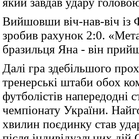
який завдав удару головою
Вийшовши віч-нав-віч із
зробив рахунок 2:0. «Мета
бразильця Яна - він прийш
Далі гра здебільшого прох
тренерські штаби обох ко
футболістів напередодні с
чемпіонату України. Най
хвилин поєдинку став удар
після індивідуальних дій