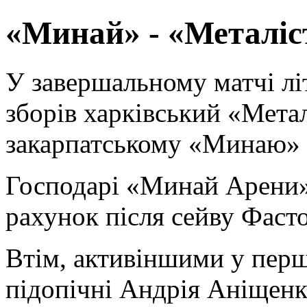
«Минай» - «Металіст
У завершальному матчі лі
зборів харківський
«
Метал
закарпатському
«
Минаю
»
Господарі
«
Минай Арени
рахунок після сейву Фасто
Втім, активіншими у перш
підопічні Андрія Аніщенка