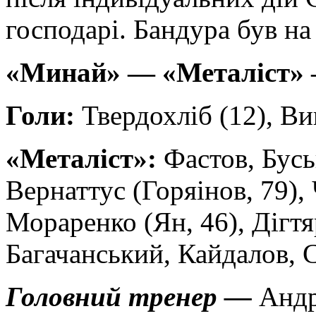
господарі. Бандура був на 
«Минай» — «Металіст» 
Голи:
Твердохліб (12), В
«Металіст»:
Фастов, Бусь
Вернаттус (Горяінов, 79), 
Мораренко (Ян, 46), Дігтя
Багачанський, Кайдалов, 
Головний тренер
—
Андр