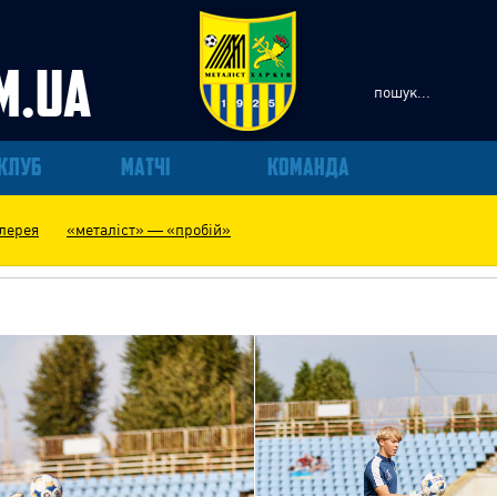
КЛУБ
МАТЧІ
КОМАНДА
лерея
«металіст» — «пробій»