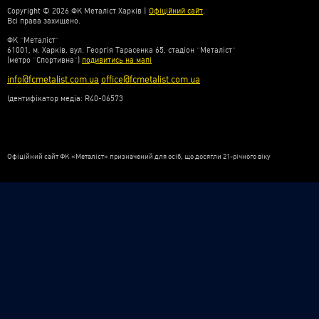
Copyright © 2026 ФК Металіст Харків |
Офіційний сайт
.
Всі права захищено.
ФК “Металіст”
61001, м. Харків, вул. Георгія Тарасенка 65, стадіон “Металіст”
(метро “Спортивна”)
подивитись на мапі
info@fcmetalist.com.ua
office@fcmetalist.com.ua
Ідентифікатор медіа: R40-06573
Офіційний сайт ФК «Металіст» призначений для осіб, що досягли 21-річного віку