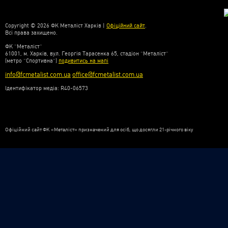
Copyright © 2026 ФК Металіст Харків |
Офіційний сайт
.
Всі права захищено.
ФК “Металіст”
61001, м. Харків, вул. Георгія Тарасенка 65, стадіон “Металіст”
(метро “Спортивна”)
подивитись на мапі
info@fcmetalist.com.ua
office@fcmetalist.com.ua
Ідентифікатор медіа: R40-06573
Офіційний сайт ФК «Металіст» призначений для осіб, що досягли 21-річного віку