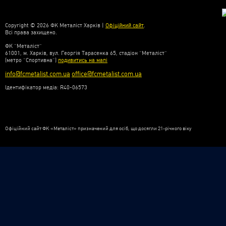
Copyright © 2026 ФК Металіст Харків |
Офіційний сайт
.
Всі права захищено.
ФК “Металіст”
61001, м. Харків, вул. Георгія Тарасенка 65, стадіон “Металіст”
(метро “Спортивна”)
подивитись на мапі
info@fcmetalist.com.ua
office@fcmetalist.com.ua
Ідентифікатор медіа: R40-06573
Офіційний сайт ФК «Металіст» призначений для осіб, що досягли 21-річного віку