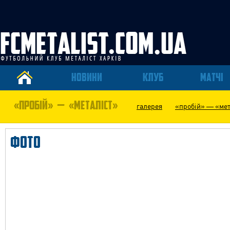
НОВИНИ
КЛУБ
МАТЧІ
«ПРОБІЙ» — «МЕТАЛІСТ»
галерея
«пробій» — «мет
ФОТО