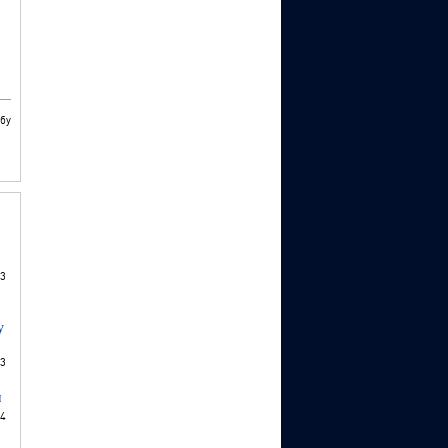
бу
3
у
3
и
4