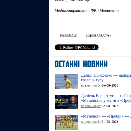
Медіадепартамент ФК «Металіст»
На головну
Версія для друку
ОСТАННІ НОВИНИ
Даніїл Приходько — найкр
гравець туру
новини клубу
06-08-2026
Даніель Вернаттус — найкр
«Металіста» у матчі з «Про
новини клубу
02-08-2026
«Металіст» — «Пробій» — 
новини клубу
01-08-2026