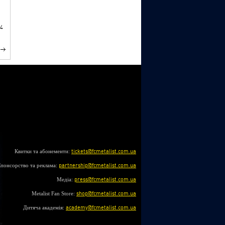
4
Квитки та абонементи:
tickets@fcmetalist.com.ua
понсорство та реклама:
partnership@fcmetalist.com.ua
Медіа:
press@fcmetalist.com.ua
Metalist Fan Store:
shop@fcmetalist.com.ua
Дитяча академія:
academy@fcmetalist.com.ua