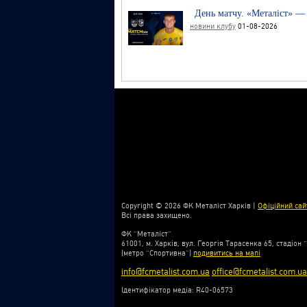
День матчу. «Металіст» —
новини клубу
01-08-2026
Copyright © 2026 ФК Металіст Харків |
Офіційний сай
Всі права захищено.
ФК “Металіст”
61001, м. Харків, вул. Георгія Тарасенка 65, стадіон 
(метро “Спортивна”)
подивитись на мапі
info@fcmetalist.com.ua
office@fcmetalist.com.ua
Ідентифікатор медіа: R40-06573