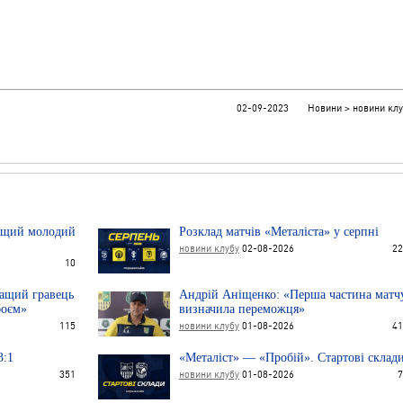
02-09-2023 Новини > новини клу
ащий молодий
Розклад матчів «Металіста» у серпні
новини клубу
02-08-2026
22
10
ащий гравець
Андрій Аніщенко: «Перша частина матч
боєм»
визначила переможця»
115
новини клубу
01-08-2026
41
3:1
«Металіст» — «Пробій». Стартові склад
351
новини клубу
01-08-2026
7