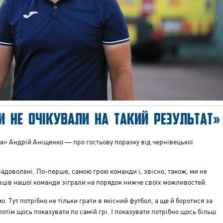
И НЕ ОЧІКУВАЛИ НА ТАКИЙ РЕЗУЛЬТАТ»
а» Андрій Аніщенко — про гостьову поразку від чернівецької
адоволені. По-перше, самою грою команди і, звісно, також, ми не
авців нашої команди зіграли на порядок нижче своїх можливостей.
о. Тут потрібно не тільки грати в якісний футбол, а ще й боротися за
 потім щось показувати по самій грі. І показувати потрібно щось більш