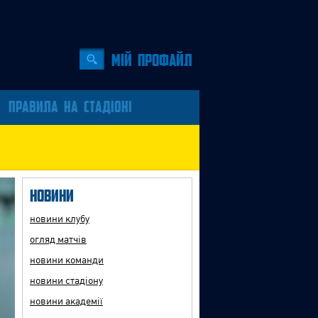
Мiй профайл
ПРАВИЛА НА СТАДІОНІ
Новини
новини клубу
огляд матчів
новини команди
новини стадіону
новини академії