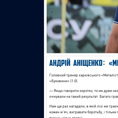
АНДРІЙ АНІЩЕНКО: «М
Головний тренер харківського «Металіст
«Буковини» (1:0).
— Якщо говорити коротко, то ми дуже нез
очікували на такий результат. Багато гр
Нам ще раз нагадали, в якій лізі ми граєм
кожен м'яч, вигравати боротьбу, і тільки
якісне, ніж сьогодні.