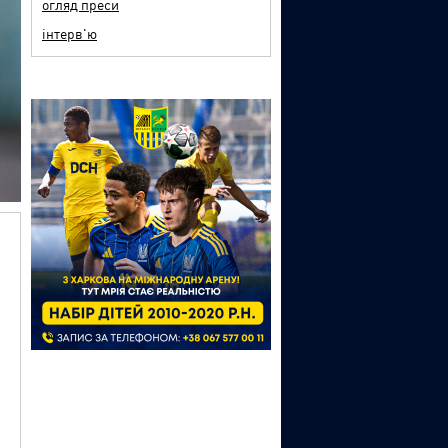
огляд преси
інтерв'ю