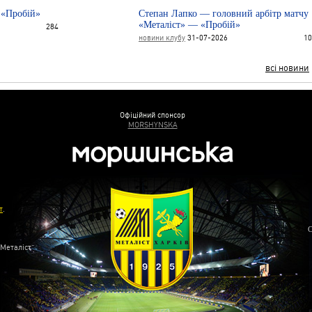
 «Пробій»
Степан Лапко — головний арбітр матчу
«Металіст» — «Пробій»
284
новини клубу
31-07-2026
10
всі новини
Офіційний спонсор
MORSHYNSKA
т
.
С
“Металіст”