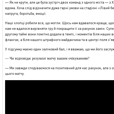
— Як не крути, але це була зустріч двох команд з одного міста — з Х
вдома. Хоча слід відзначити дуже гарні умови на стадіоні «Лівий 
напруга, боротьба, емоції.
Наші хлопці робили все, що могли. Щось нам вдавалося краще, щос
нам не вдалося вирівняти гру й покращити її за рахунок замін. Суп
другому таймі вони помітно додали в темпі, і моментів біля наших в
флангах, а біля нашого штрафного майданчика та в центрі поля з’я
У підсумку маємо один заліковий бал, і я вважаю, що ми його заслу
— Чи відповідає результат матчу вашим очікуванням?
— Ми завжди сподіваємося на позитивний для нас рахунок, але з огл
цього матчу.