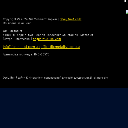
Copyright © 2026 ФК Металіст Харків |
Офіційний сайт
.
Всі права захищено.
ФК “Металіст”
61001, м. Харків, вул. Георгія Тарасенка 65, стадіон “Металіст”
(метро “Спортивна”)
подивитись на мапі
info@fcmetalist.com.ua
office@fcmetalist.com.ua
Ідентифікатор медіа: R40-06573
Офіційний сайт ФК «Металіст» призначений для осіб, що досягли 21-річного віку