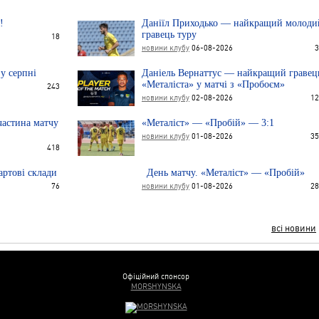
!
Даніїл Приходько — найкращий молоди
гравець туру
18
новини клубу
06-08-2026
3
 у серпні
Даніель Вернаттус — найкращий гравец
«Металіста» у матчі з «Пробоєм»
243
новини клубу
02-08-2026
12
астина матчу
«Металіст» — «Пробій» — 3:1
новини клубу
01-08-2026
35
418
артові склади
День матчу. «Металіст» — «Пробій»
76
новини клубу
01-08-2026
28
всі новини
Офіційний спонсор
MORSHYNSKA