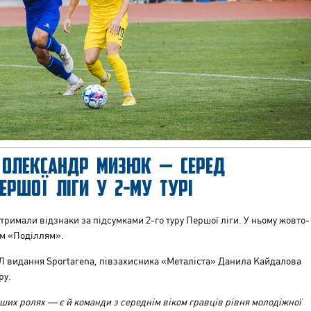
 ОЛЕКСАНДР МИЗЮК — СЕРЕД
ЕРШОЇ ЛІГИ У 2-МУ ТУРІ
тримали відзнаки за підсумками 2-го туру Першої ліги. У ньому жовто-
им «Поділлям
»
.
Л видання Sportarenа, півзахисника «Металіста» Данила Кайдалова
ру.
ерших ролях
—
є й команди з середнім віком гравців рівня молодіжної