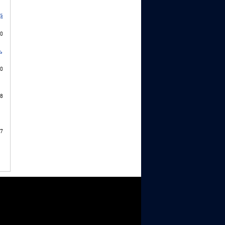
й
0
ь
0
8
7