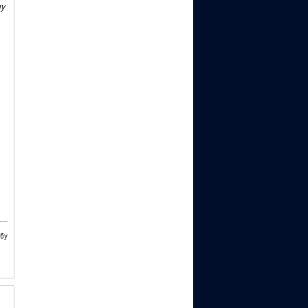
му
бу