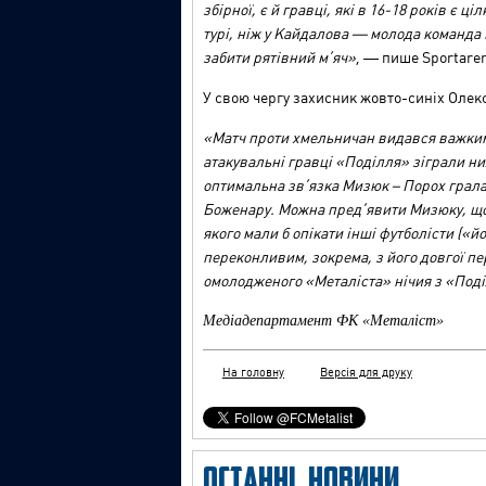
збірної, є й гравці, які в 16-18 років є 
турі, ніж у Кайдалова
—
молода команда п
забити рятівний м’яч»
,
—
пише Sportaren
У свою чергу захисник жовто-синіх Олек
«Матч проти хмельничан видався важки
атакувальні гравці
«
Поділля
»
зіграли н
оптимальна зв’язка Мизюк – Порох грала 
Боженару. Можна пред’явити Мизюку, що 
якого мали б опікати інші футболісти («й
переконливим, зокрема, з його довгої пе
омолодженого
«
Металіста» нічия з
«
Под
Медіадепартамент ФК «Металіст»
На головну
Версія для друку
ОСТАННІ НОВИНИ