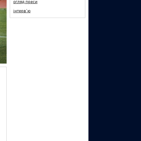
огляд преси
інтерв'ю