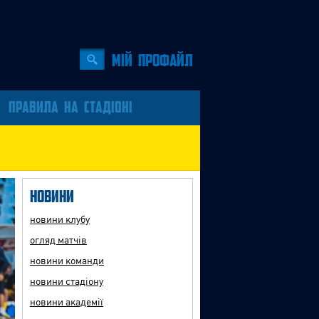
Мiй профайл
ПРАВИЛА НА СТАДІОНІ
Новини
новини клубу
огляд матчів
новини команди
новини стадіону
новини академії