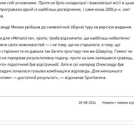
цілком собі основними. Проте не було складнішої і важливішої місії в цьо
рогравала одній із найбільш досвідчених, і саме юнак 2006 р.н. зміг
a.
сандр Мизюк увійшов до символічної збірної туру за версією видання.
м для
«
Металіста
»
, проте, треба відзначити, що найбільш небезпечні
ижче своїх можливостей
—
і не тому, що не старалися, а тому, що
старанно та не давала так багато простору тим же Шавріну, Гемезі чи
не перервав результативну подачу, проте за ним залишався гравець,
ого» підопічний був відіграний). Зате в грі наперед Олександр був
редачі почалася гольова комбінація в відповідь. Для нинішнього
іллям»
—
достатній результат»
,
—
відзначає Sportarena.
20-08-2024 Новини > новини клу