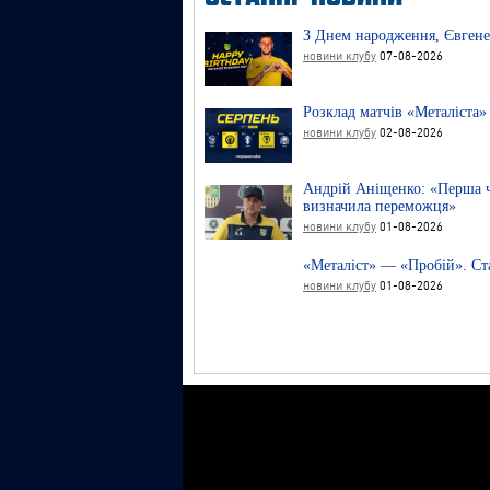
З Днем народження, Євгене
новини клубу
07-08-2026
Розклад матчів «Металіста»
новини клубу
02-08-2026
Андрій Аніщенко: «Перша ч
визначила переможця»
новини клубу
01-08-2026
«Металіст» — «Пробій». Ст
новини клубу
01-08-2026