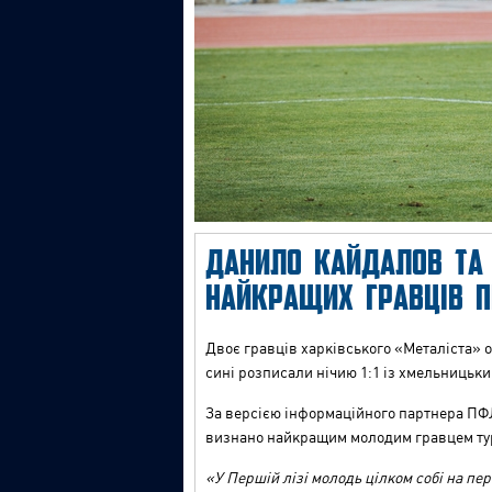
ДАНИЛО КАЙДАЛОВ ТА
НАЙКРАЩИХ ГРАВЦІВ П
Двоє гравців харківського «Металіста
»
о
сині розписали нічию 1:1 із хмельницьк
За версією інформаційного партнера ПФ
визнано найкращим молодим гравцем ту
«У Першій лізі молодь цілком собі на п