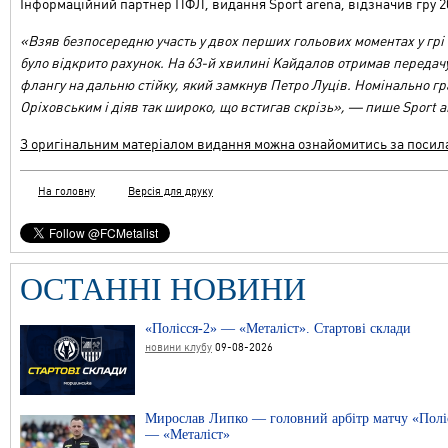
Інформаційний партнер ПФЛ, видання Sport arena, відзначив гру 20
«Взяв безпосередню участь у двох перших гольових моментах у грі 
було відкрито рахунок. На 63-й хвилині Кайдалов отримав передачу
флангу на дальню стійку, який замкнув Петро Луців. Номінально г
Оріховським і діяв так широко, що встигав скрізь», — пише Sport a
З оригінальним матеріалом видання можна ознайомитись за поси
На головну
Версія для друку
ОСТАННІ НОВИНИ
«Полісся-2» — «Металіст». Стартові склади
новини клубу
09-08-2026
Мирослав Липко — головний арбітр матчу «Полі
— «Металіст»