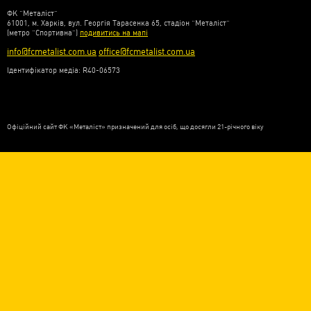
ФК “Металіст”
61001, м. Харків, вул. Георгія Тарасенка 65, стадіон “Металіст”
(метро “Спортивна”)
подивитись на мапі
info@fcmetalist.com.ua
office@fcmetalist.com.ua
Ідентифікатор медіа: R40-06573
Офіційний сайт ФК «Металіст» призначений для осіб, що досягли 21-річного віку