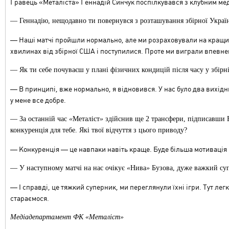
Гравець
«
Металіста
»
Геннадій Синчук поспілкувався з клубним ме
—
Геннадію, нещодавно ти повернувся з розташування збірної України
—
Наші матчі пройшли нормально, але ми розраховували на кращий 
хвилинах від збірної США і поступилися. Проте ми виграли впевнено
—
Як ти себе почуваєш у плані фізичних кондицій після часу у збірн
—
В принципі, вже нормально, я відновився. У нас було два вихідн
у мене все добре.
— За останній час
«
Металіст
»
здійснив ще 2 трансфери, підписавши Ед
конкуренція для тебе. Які твої відчуття з цього приводу?
—
Конкуренція
—
це навпаки навіть краще. Буде більша мотивація
—
У наступному матчі на нас очікує
«
Нива
»
Бузова, дуже важкий суп
—
І справді, це тяжкий суперник, ми переглянули їхні ігри. Тут ле
стараємося.
Медіадепартамент ФК «Металіст»