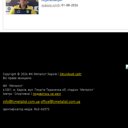
новини клубу
01-08-2026
Copyright © 2026 ФК Металіст Харків |
Офіційний сайт
.
Всі права захищено.
ФК “Металіст”
61001, м. Харків, вул. Георгія Тарасенка 65, стадіон “Металіст”
(метро “Спортивна”)
подивитись на мапі
info@fcmetalist.com.ua
office@fcmetalist.com.ua
Ідентифікатор медіа: R40-06573