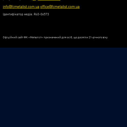
info@fcmetalist.com.ua
office@fcmetalist.com.ua
Ідентифікатор медіа: R40-06573
Офіційний сайт ФК «Металіст» призначений для осіб, що досягли 21-річного віку