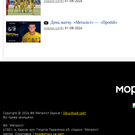
новини клубу
01-08-2026
День матчу. «Металіст» — «Пробій»
новини клубу
01-08-2026
Copyright © 2026 ФК Металіст Харків |
Офіційний сайт
.
Всі права захищено.
ФК “Металіст”
61001, м. Харків, вул. Георгія Тарасенка 65, стадіон “Металіст”
(метро “Спортивна”)
подивитись на мапі