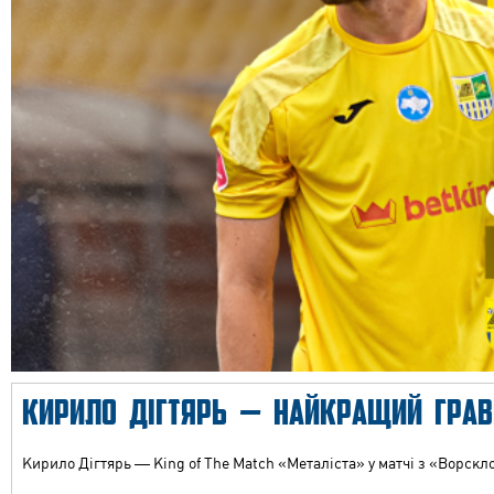
КИРИЛО ДІГТЯРЬ — НАЙКРАЩИЙ ГРАВ
Кирило Дігтярь — King of The Match «Металіста» у матчі з «Ворскл