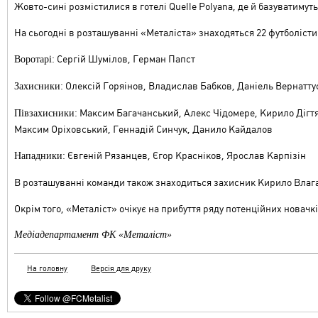
Жовто-сині розмістилися в готелі Quelle Polyana, де й базуватимут
На сьогодні в розташуванні «Металіста» знаходяться 22 футболісти
Сергій Шумілов, Герман Папст
Воротарі:
Олексій Горяінов, Владислав Бабков, Даніель Вернатту
Захисники:
Максим Багачанський, Алекс Чідомере, Кирило Дігтя
Півзахисники:
Максим Оріховський, Геннадій Синчук, Данило Кайдалов
Євгеній Рязанцев, Єгор Красніков, Ярослав Карпізін
Нападники:
В розташуванні команди також знаходиться захисник Кирило Влага
Окрім того, «Металіст» очікує на прибуття ряду потенційних новачк
Медіадепартамент ФК «Металіст»
На головну
Версія для друку