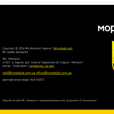
Copyright © 2026 ФК Металіст Харків |
Офіційний сайт
.
Всі права захищено.
ФК “Металіст”
61001, м. Харків, вул. Георгія Тарасенка 65, стадіон “Металіст”
(метро “Спортивна”)
подивитись на мапі
info@fcmetalist.com.ua
office@fcmetalist.com.ua
Ідентифікатор медіа: R40-06573
Офіційний сайт ФК «Металіст» призначений для осіб, що досягли 21-річного віку