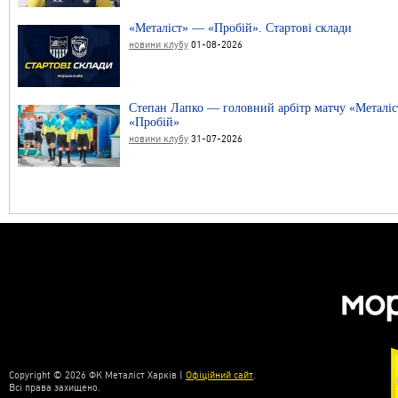
«Металіст» — «Пробій». Стартові склади
новини клубу
01-08-2026
Степан Лапко — головний арбітр матчу «Металі
«Пробій»
новини клубу
31-07-2026
Copyright © 2026 ФК Металіст Харків |
Офіційний сайт
.
Всі права захищено.