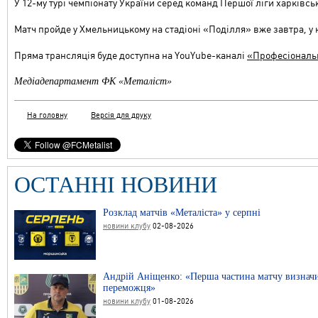
У 12-му турі чемпіонату України серед команд Першої ліги харківс
Матч пройде у Хмельницькому на стадіоні «Поділля» вже завтра, у 
Пряма трансляція буде доступна на YouYube-каналі
«
Професіональн
Медіадепартамент ФК «Металіст»
На головну
Версія для друку
ОСТАННІ НОВИНИ
Розклад матчів «Металіста» у серпні
новини клубу
02-08-2026
Андрій Аніщенко: «Перша частина матчу визнач
переможця»
новини клубу
01-08-2026