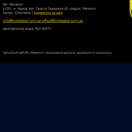
ФК “Металіст”
61001, м. Харків, вул. Георгія Тарасенка 65, стадіон “Металіст”
(метро “Спортивна”)
подивитись на мапі
info@fcmetalist.com.ua
office@fcmetalist.com.ua
Ідентифікатор медіа: R40-06573
Офіційний сайт ФК «Металіст» призначений для осіб, що досягли 21-річного віку