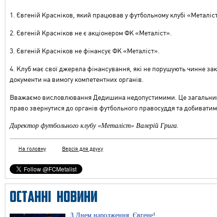
1. Євгеній Красніков, який працював у футбольному клубі «Металіс
2. Євгеній Красніков не є акціонером ФК «Металіст».
3. Євгеній Красніков не фінансує ФК «Металіст».
4. Клуб має свої джерела фінансування, які не порушують чинне за
документи на вимогу компетентних органів.
Вважаємо висловлювання Дедишина недопустимими. Це загальний н
право звернутися до органів футбольного правосуддя та добивати
Директор футбольного клубу «Металіст» Валерій Грига.
На головну
Версія для друку
ОСТАННІ НОВИНИ
З Днем народження, Євгене!