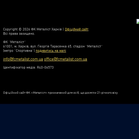
Copyright © 2026 ФК Металіст Харків |
Офіційний сайт
.
Всі права захищено.
ФК “Металіст”
61001, м. Харків, вул. Георгія Тарасенка 65, стадіон “Металіст”
(метро “Спортивна”)
подивитись на мапі
info@fcmetalist.com.ua
office@fcmetalist.com.ua
Ідентифікатор медіа: R40-06573
Офіційний сайт ФК «Металіст» призначений для осіб, що досягли 21-річного віку