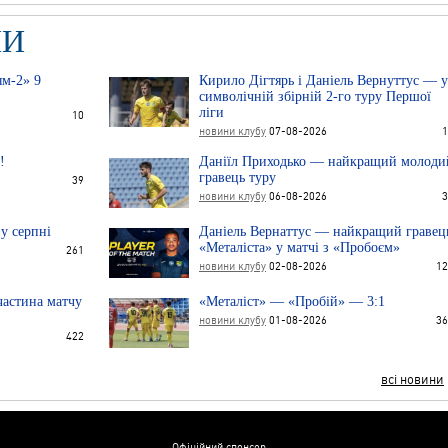
НИ
ям-2» 9
Кирило Дігтярь і Даніель Вернуттус — у
символічній збірній 2-го туру Першої
ліги
10
новини клубу
07-08-2026
1
!
Даніїл Приходько — найкращий молоди
гравець туру
39
новини клубу
06-08-2026
3
 у серпні
Даніель Вернаттус — найкращий гравец
«Металіста» у матчі з «Пробоєм»
261
новини клубу
02-08-2026
12
астина матчу
«Металіст» — «Пробій» — 3:1
новини клубу
01-08-2026
36
422
всі новини
Офіційний спонсор