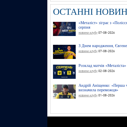
ОСТАННІ НОВИ
«Металіст» зіграє з «Полісс
серпня
новини клубу
07-08-2026
З Днем народження, Євгене
новини клубу
07-08-2026
Розклад матчів «Металіста»
новини клубу
02-08-2026
Андрій Аніщенко: «Перша ч
визначила переможця»
новини клубу
01-08-2026