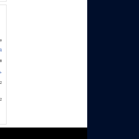
9
й
8
ь
2
2