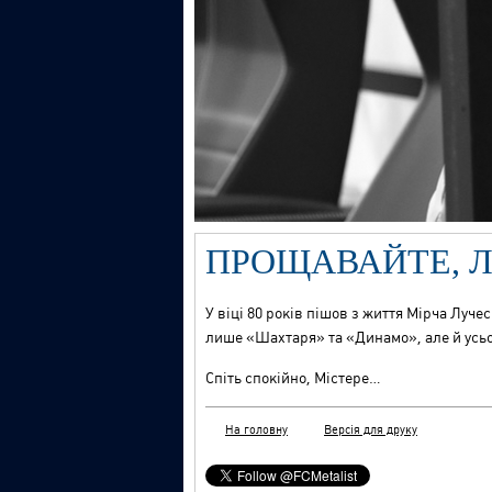
ПРОЩАВАЙТЕ, Л
У віці 80 років пішов з життя Мірча Луч
лише «Шахтаря» та «Динамо», але й усьо
Спіть спокійно, Містере…
На головну
Версія для друку