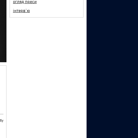
огляд преси
інтерв'ю
бу