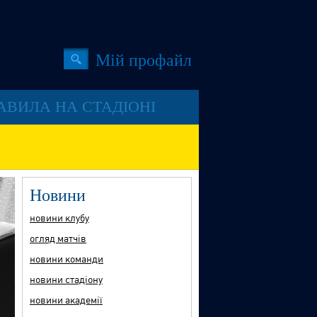
Мiй профайл
АВИЛА НА СТАДІОНІ
Новини
новини клубу
огляд матчів
новини команди
новини стадіону
новини академії