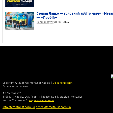
Степан Лапко — головний арбітр матчу «Мета
— «Пробій»
новини клубу
31-07-2026
Copyright © 2026 ФК Металіст Харків |
Офіційний сайт
.
Всі права захищено.
ФК “Металіст”
61001, м. Харків, вул. Георгія Тарасенка 65, стадіон “Металіст”
(метро “Спортивна”)
подивитись на мапі
info@fcmetalist.com.ua
office@fcmetalist.com.ua