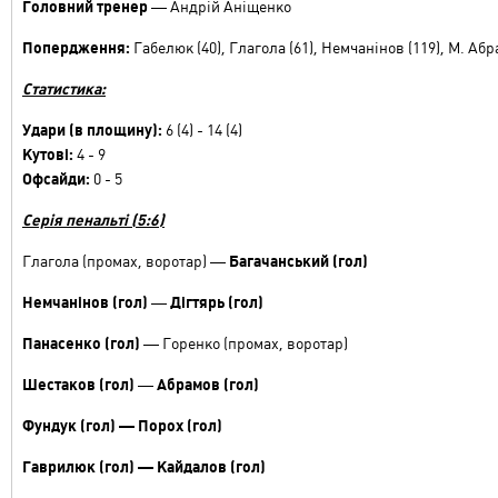
Головний тренер
—
Андрій Аніщенко
Попердження:
Габелюк (40), Глагола (61), Немчанінов (119), М. Абра
Статистика:
Удари (в площину):
6 (4) - 14 (4)
Кутові:
4 - 9
Офсайди:
0 - 5
Серія пенальті (5:6)
Глагола (промах, воротар) —
Багачанський (гол)
Немчанінов (гол)
—
Дігтярь (гол)
Панасенко (гол)
— Горенко (промах, воротар)
Шестаков (гол)
—
Абрамов (гол)
Фундук (гол) — Порох (гол)
Гаврилюк (гол)
— Кайдалов (гол)