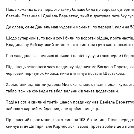
Наша команда ще з першого тайму більше била по воротах суперни
Євгеній Рязанцев і Даніель Вернаттус, який підчатував похибку су
До слова, саме Даніель мав чудовий момент і по перерві, коли на 
Щодо суперників, то вони хоч і били по воротах рідше, проте часті
Владиславу Рибаку, який вивів жовто-синіх на гру з капітанською
Гра складалася з великої кількості навісів у руки голкіперам і боро
Під кінець основного часу поєдинку відзначимо Богдана Пороха, яки
черговий порятунок Рибака, який витягнув постріл Шестакова.
Харків'яни відповіли ударом Мизюка головою після подачі кутового
табло, тож на команди та вболівальників чекав додатковий.
Тоді на сотій хвилині третій шанс у поєдинку мав Даніель Вернатт
зайшов у карний майданчик, але пробив вище цілі.
Прекрасний шанс мали жовто-сині на 108-й хвилині. Після передач
скинув м'яч Дігтяря, але Кирило хоч і забив, проте зробив це з пол