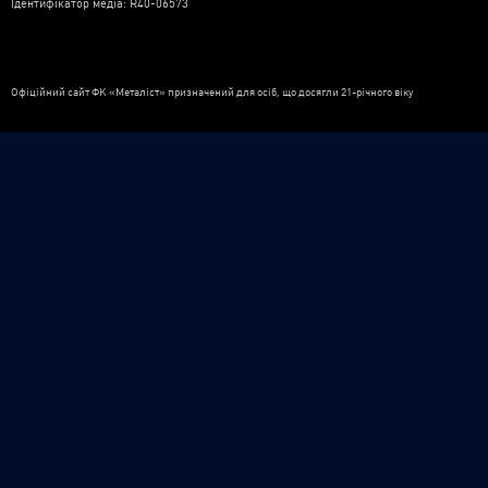
Ідентифікатор медіа: R40-06573
Офіційний сайт ФК «Металіст» призначений для осіб, що досягли 21-річного віку