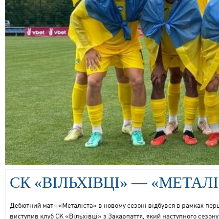
СК «ВІЛЬХІВЦІ» — «МЕТАЛІС
Дебютний матч «Металіста
»
в новому сезоні відбувся в рамках пе
виступив клуб СК «Вільхівці
»
з Закарпаття, який наступного сезону 