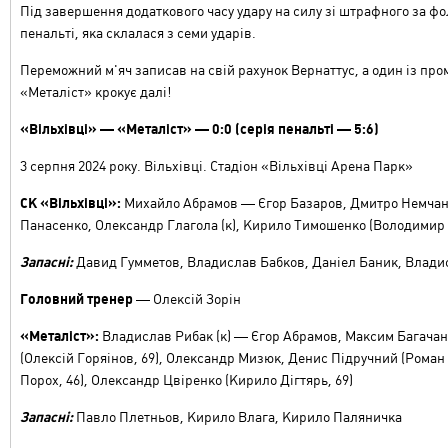
Під завершення додаткового часу удару на силу зі штрафного за фо
пенальті, яка склалася з семи ударів.
Переможний м'яч записав на свій рахунок Вернаттус, а один із пр
«Металіст» крокує далі!
«Вільхівці» — «Металіст» — 0:0 (серія пенальті — 5:6)
3 серпня 2024 року. Вільхівці. Стадіон «Вільхівці Арена Парк»
СК «Вільхівці»:
Михайло Абрамов — Єгор Базаров, Дмитро Немчаніно
Панасенко, Олександр Глагола (к), Кирило Тимошенко (Володимир 
Запасні:
Давид Гумметов, Владислав Бабков, Даніел Баник, Владис
Головний тренер
— Олексій Зорін
«Металіст»:
Владислав Рибак (к) — Єгор Абрамов, Максим Багачанс
(Олексій Горяінов, 69), Олександр Мизюк, Денис Підручний (Роман Г
Порох, 46), Олександр Цвіренко (Кирило Дігтярь, 69)
Запасні:
Павло Плетньов, Кирило Влага, Кирило Паляничка