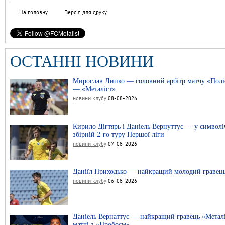
На головну
Версія для друку
ОСТАННІ НОВИНИ
Мирослав Липко — головний арбітр матчу «Полі
— «Металіст»
новини клубу
08-08-2026
Кирило Дігтярь і Даніель Вернуттус — у символі
збірній 2-го туру Першої ліги
новини клубу
07-08-2026
Даніїл Приходько — найкращий молодий гравець
новини клубу
06-08-2026
Даніель Вернаттус — найкращий гравець «Металі
матчі з «Пробоєм»