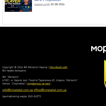
новини клубу
02-08-2026
Copyright © 2026 ФК Металіст Харків |
Офіційний сайт
.
Всі права захищено.
ФК “Металіст”
61001, м. Харків, вул. Георгія Тарасенка 65, стадіон “Металіст”
(метро “Спортивна”)
подивитись на мапі
info@fcmetalist.com.ua
office@fcmetalist.com.ua
Ідентифікатор медіа: R40-06573