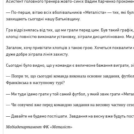
Асистент головного тренера жовто-синіх Вадим Харченко прокоменту
—
По-перше, вітаю всіх вболівальників «Металіста»
—
тих, які бул
захищають сьогодні нашу Батьківщину.
Гра відрізнялась від тих, що ми грали перед цим. Був такий графік,
хлопці повністю виконали установку, зіграли дисципліновано. Ми 
Загалом, хочу привітати хлопців з такою грою. Хочеться похвалити с
дуже добре зіграла лінія захисту.
Сьогодні було видно, що у команди є величезне бажання виграти, зіг
— Попри те, що сьогодні команда виконала основне завдання, футбо
Франківська в наступному турі?
—
Ми туди їдемо грати у той самий футбол, у який звик грати «Мета
— Чи озвучені вже перед командою завдання на весняну частину сез
—
Давайте не будемо поспішати. Завдання на весну вже будуть пос
Медіадепартамент ФК «Металіст»