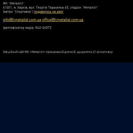
ФК “Металіст”
61001, м. Харків, вул. Георгія Тарасенка 65, стадіон “Металіст”
(метро “Спортивна”)
подивитись на мапі
info@fcmetalist.com.ua
office@fcmetalist.com.ua
Ідентифікатор медіа: R40-06573
Офіційний сайт ФК «Металіст» призначений для осіб, що досягли 21-річного віку