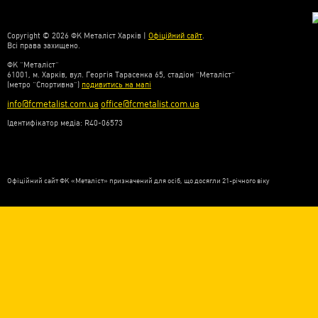
Copyright © 2026 ФК Металіст Харків |
Офіційний сайт
.
Всі права захищено.
ФК “Металіст”
61001, м. Харків, вул. Георгія Тарасенка 65, стадіон “Металіст”
(метро “Спортивна”)
подивитись на мапі
info@fcmetalist.com.ua
office@fcmetalist.com.ua
Ідентифікатор медіа: R40-06573
Офіційний сайт ФК «Металіст» призначений для осіб, що досягли 21-річного віку