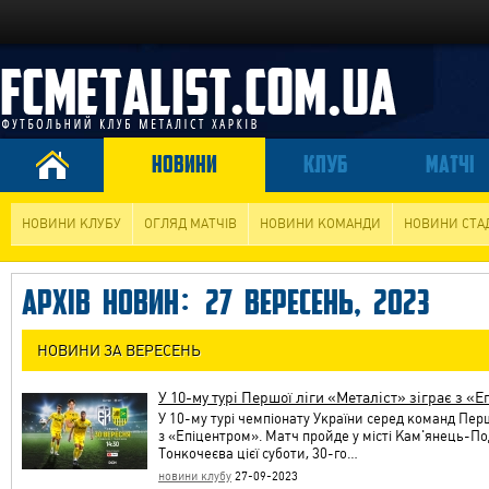
НОВИНИ
КЛУБ
МАТЧІ
НОВИНИ КЛУБУ
ОГЛЯД МАТЧІВ
НОВИНИ КОМАНДИ
НОВИНИ СТА
АРХІВ НОВИН: 27 ВЕРЕСЕНЬ, 2023
НОВИНИ ЗА ВЕРЕСЕНЬ
У 10-му турі Першої ліги «Металіст» зіграє з «
У 10-му турі чемпіонату України серед команд Перш
з «Епіцентром». Матч пройде у місті Кам'янець-Под
Тонкочеєва цієї суботи, 30-го…
новини клубу
27-09-2023