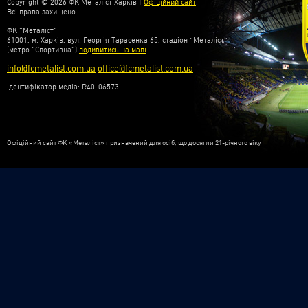
Copyright © 2026 ФК Металіст Харків |
Офіційний сайт
.
Всі права захищено.
ФК “Металіст”
61001, м. Харків, вул. Георгія Тарасенка 65, стадіон “Металіст”
(метро “Спортивна”)
подивитись на мапі
info@fcmetalist.com.ua
office@fcmetalist.com.ua
Ідентифікатор медіа: R40-06573
Офіційний сайт ФК «Металіст» призначений для осіб, що досягли 21-річного віку