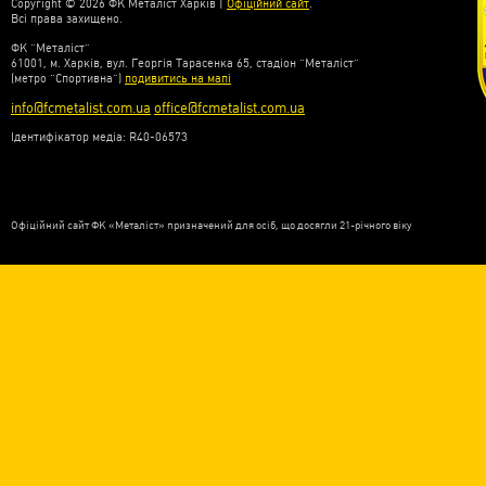
Copyright © 2026 ФК Металіст Харків |
Офіційний сайт
.
Всі права захищено.
ФК “Металіст”
61001, м. Харків, вул. Георгія Тарасенка 65, стадіон “Металіст”
(метро “Спортивна”)
подивитись на мапі
info@fcmetalist.com.ua
office@fcmetalist.com.ua
Ідентифікатор медіа: R40-06573
Офіційний сайт ФК «Металіст» призначений для осіб, що досягли 21-річного віку