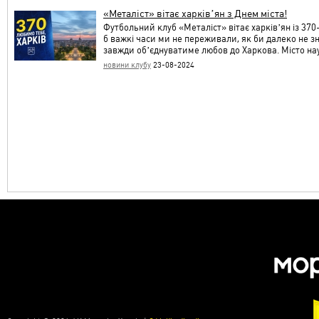
«Металіст» вітає харківʼян з Днем міста!
Футбольний клуб «Металіст» вітає харківʼян із 370
б важкі часи ми не переживали, як би далеко не зн
завжди обʼєднуватиме любов до Харкова. Місто н
новини клубу
23-08-2024