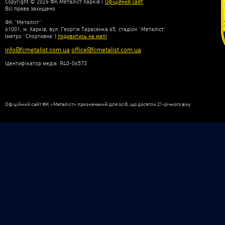
Copyright © 2026 ФК Металіст Харків |
Офіційний сайт
.
Всі права захищено.
ФК “Металіст”
61001, м. Харків, вул. Георгія Тарасенка 65, стадіон “Металіст”
(метро “Спортивна”)
подивитись на мапі
info@fcmetalist.com.ua
office@fcmetalist.com.ua
Ідентифікатор медіа: R40-06573
Офіційний сайт ФК «Металіст» призначений для осіб, що досягли 21-річного віку