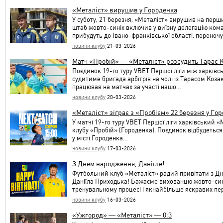
«Металіст» вирушив у Городенка
У суботу, 21 березня, «Металіст» вирушив на перш
штаб жовто-синіх включив у виїзну делегацію кома
прибудуть до Івано-франківської області, переноч
новини клубу
21-03-2026
Матч «Пробій» — «Металіст» розсудить Тарас 
Поєдинок 19-го туру VBET Першої ліги між харків
судитиме бригада арбітрів на чолі із Тарасом Козак
працював на матчах за участі нашо…
новини клубу
20-03-2026
«Металіст» зіграє з «Пробієм» 22 березня у Го
У матчі 19-го туру VBET Першої ліги харківський «
клубу «Пробій» (Городенка). Поєдинок відбудеться 
у місті Городенка…
новини клубу
17-03-2026
З Днем народження, Даніїле!
Футбольний клуб «Металіст» радий привітати з Д
Даніїла Приходька! Бажаємо вихованцю жовто-синіх
тренувальному процесі і якнайбільше яскравих пе
новини клубу
16-03-2026
«Ужгород» — «Металіст» — 0:3