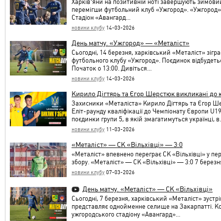
Харківʼяни на позитивній ноті завершують зимови
перемігши футбольний клуб «Ужгород». «Ужгород» 
Стадіон «Авангард…
новини клубу
14-03-2026
День матчу. «Ужгород» — «Металіст»
Сьогодні, 14 березня, харківський «Металіст» зіг
футбольного клубу «Ужгород». Поєдинок відбудетьс
Початок о 13:00. Дивіться…
новини клубу
14-03-2026
Кирило Дігтярь та Єгор Шерстюк викликані до ю
Захисники «Металіста» Кирило Дігтярь та Єгор Ше
Еліт-раунду кваліфікації до Чемпіонату Європи U19,
поєдинки групи 5, в якій змагатимуться українці, 
новини клубу
11-03-2026
«Металіст» — СК «Вільхівці» — 3:0
«Металіст» впевнено переграє СК «Вільхівці» у п
збору. «Металіст» — СК «Вільхівці» — 3:0 7 берез
новини клубу
07-03-2026
День матчу. «Металіст» — СК «Вільхівці»
Сьогодні, 7 березня, харківський «Металіст» зустр
представляє однойменне селище на Закарпатті. Ко
ужгородського стадіону «Авангард»…