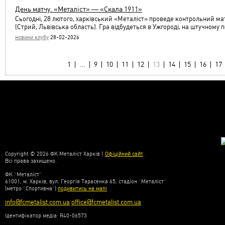
День матчу. «Металіст» — «Скала 1911»
Сьогодні, 28 лютого, харківський «Металіст» проведе контрольний ма
(Стрий, Львівська область). Гра відбудеться в Ужгороді, на штучному 
новини клубу
28-02-2026
1
...
9
10
11
12
13
14
15
16
17
Copyright © 2026 ФК Металіст Харків |
Офіційний сайт
.
Всі права захищено.
ФК “Металіст”
61001, м. Харків, вул. Георгія Тарасенка 65, стадіон “Металіст”
(метро “Спортивна”)
подивитись на мапі
info@fcmetalist.com.ua
office@fcmetalist.com.ua
Ідентифікатор медіа: R40-06573