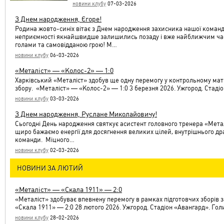
новини клубу
07-03-2026
З Днем народження, Єгоре!
Родина жовто-синіх вітає з Днем народження захисника нашої команд
неприємності якнайшвидше залишились позаду і вже найближчим час
голами та самовідданою грою! М…
новини клубу
06-03-2026
«Металіст» — «Колос-2» — 1:0
Харківський «Металіст» здобув ще одну перемогу у контрольному ма
збору. «Металіст» — «Колос-2» — 1:0 3 березня 2026. Ужгород. Стаді
новини клубу
03-03-2026
З Днем народження, Руслане Миколайовичу!
Сьогодні День народження святкує асистент головного тренера «Мета
щиро бажаємо енергії для досягнення великих цілей, внутрішнього др
команди. Міцного…
новини клубу
02-03-2026
НОВИНИ ЗА ЛЮТИЙ
«Металіст» — «Скала 1911» — 2:0
«Металіст» здобуває впевнену перемогу в рамках підготовчих зборів 
«Скала 1911» — 2:0 28 лютого 2026. Ужгород. Стадіон «Авангард». Гол
новини клубу
28-02-2026