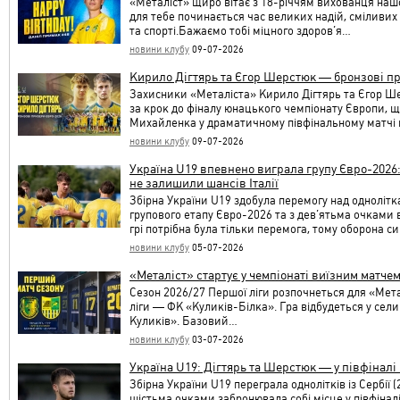
«Металіст» щиро вітає з 18-річчям вихованця нашо
для тебе починається час великих надій, сміливих 
та спорті.Бажаємо тобі міцного здоров’я…
новини клубу
09-07-2026
Кирило Дігтярь та Єгор Шерстюк — бронзові п
Захисники «Металіста» Кирило Дігтярь та Єгор Ше
за крок до фіналу юнацького чемпіонату Європи, щ
Михайленка у драматичному півфінальному матчі
новини клубу
09-07-2026
Україна U19 впевнено виграла групу Євро-2026
не залишили шансів Італії
Збірна України U19 здобула перемогу над одноліткам
групового етапу Євро-2026 та з дев’ятьма очками в
грі потрібна була тільки перемога, тому оборона 
новини клубу
05-07-2026
«Металіст» стартує у чемпіонаті виїзним матче
Сезон 2026/27 Першої ліги розпочнеться для «Мет
ліги — ФК «Куликів-Білка». Гра відбудеться у сели
Куликів». Базовий…
новини клубу
03-07-2026
Україна U19: Дігтярь та Шерстюк — у півфіналі
Збірна України U19 переграла однолітків із Сербії (
шістьма очками забронювала собі місце у півфіналі т