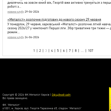
дивлячись на зовсім юний вік, Георгій вже активно тренується з пер
роботі з…
новини клубу
29-06-2026
«Металіст» розпочне підготовку до нового сезону 29 червня
У понеділок, 29 червня, харківський «Металіст» розпочне літній навч
сезону 2026/27 у чемпіонаті Першої ліги. Збір триватиме три тижні —
режим…
новини клубу
24-06-2026
1
2
3
4
5
6
7
8
...
107
Copyright © 2026 ФК Металіст Харків |
Офіційний сайт
.
Всі права захищено.
ФК “Металіст”
61001, м. Харків, вул. Георгія Тарасенка 65, стадіон “Металіст”