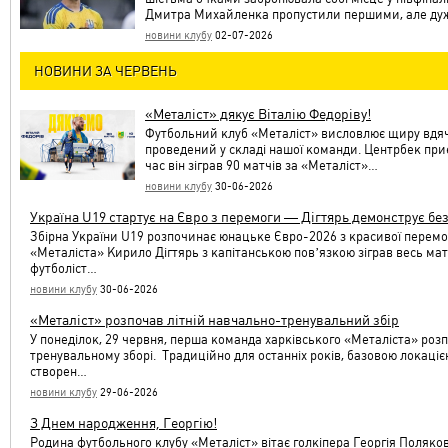
Дмитра Михайленка пропустили першими, але ду
новини клубу
02-07-2026
НОВИНИ ЗА ЧЕРВЕНЬ
«Металіст» дякує Віталію Федоріву!
Футбольний клуб «Металіст» висловлює щиру вдячн
проведений у складі нашої команди. Центрбек приє
час він зіграв 90 матчів за «Металіст»…
новини клубу
30-06-2026
Україна U19 стартує на Євро з перемоги — Дігтярь демонструє бе
Збірна України U19 розпочинає юнацьке Євро-2026 з красивої перемог
«Металіста» Кирило Дігтярь з капітанською повʼязкою зіграв весь ма
футболіст…
новини клубу
30-06-2026
«Металіст» розпочав літній навчально-тренувальний збір
У понеділок, 29 червня, перша команда харківського «Металіста» роз
тренувальному зборі. Традиційно для останніх років, базовою локацією
створен…
новини клубу
29-06-2026
З Днем народження, Георгію!
Родина футбольного клубу «Металіст» вітає голкіпера Георгія Поляков