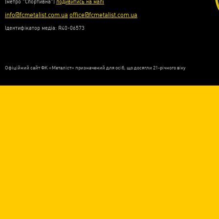
(метро “Спортивна”)
подивитись на мапі
info@fcmetalist.com.ua
office@fcmetalist.com.ua
Ідентифікатор медіа: R40-06573
Офіційний сайт ФК «Металіст» призначений для осіб, що досягли 21-річного віку