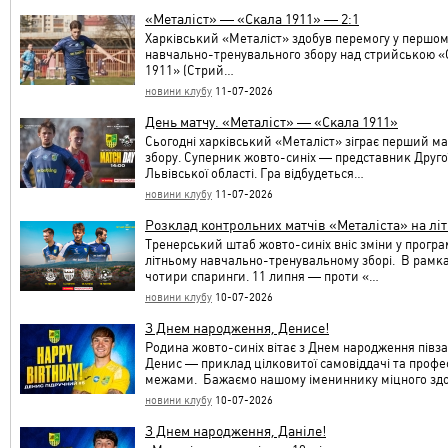
«Металіст» — «Скала 1911» — 2:1
Харківський «Металіст» здобув перемогу у першом
навчально-тренувального збору над стрийською «
1911» (Стрий…
новини клубу
11-07-2026
День матчу. «Металіст» — «Скала 1911»
Сьогодні харківський «Металіст» зіграє перший м
збору. Суперник жовто-синіх — представник Другої
Львівської області. Гра відбудеться…
новини клубу
11-07-2026
Розклад контрольних матчів «Металіста» на лі
Тренерський штаб жовто-синіх вніс зміни у програ
літньому навчально-тренувальному зборі. В рамках
чотири спаринги. 11 липня — проти «…
новини клубу
10-07-2026
З Днем народження, Денисе!
Родина жовто-синіх вітає з Днем народження півз
Денис — приклад цілковитої самовіддачі та професі
межами. Бажаємо нашому імениннику міцного зд
новини клубу
10-07-2026
З Днем народження, Даніле!