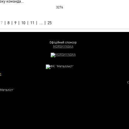
року команда…
3276
7
8
9
10
11
...
25
Офіційний спонсор
MORSHYNSKA
т
.
С
“Металіст”