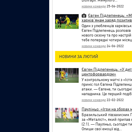
Болгарії. Минулого…
новини команди
25-06-2022
Євген Підлепенець: «М
харків'янам заряд позити
Один з улюбленців харківськ
Євген Підлепенець розповів 
нового сезону та про настрі
тебе попередні чотири місяц
новини команди
24-06-2022
НОВИНИ ЗА ЛЮТИЙ
Євген Підлепенець: «У дит
центрфорвардом»
У контрольному матчі з «Істі
приніс гол Євгена Підлепенця
атаки. — Євгене, ти сьогодн
нападника. Це перший подібн
новини команди
22-02-2022
Пауліньо: «Ігри на зборах 
Бразильський півзахисник П
за «Металіст», який припав 
(2:1). — Пауліньо, сьогодні 
Опиши свої емоції від…