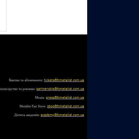
Квитки та абонементи:
tickets@fcmetalist.com.ua
понсорство та реклама:
partnership@fcmetalist.com.ua
Медіа:
press@fcmetalist.com.ua
Metalist Fan Store:
shop@fcmetalist.com.ua
Дитяча академія:
academy@fcmetalist.com.ua