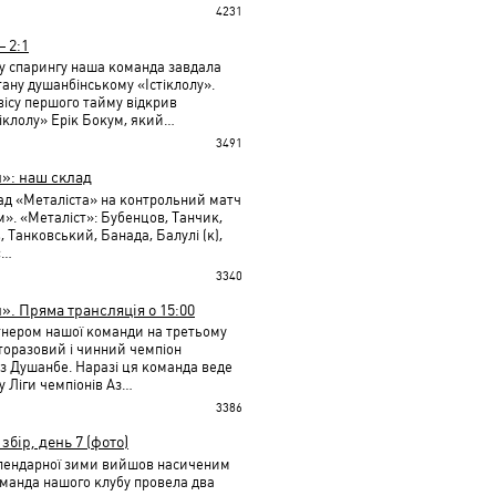
4231
 2:1
у спарингу наша команда завдала
ану душанбінському «Істіклолу».
авісу першого тайму відкрив
іклолу» Ерік Бокум, який…
3491
л»: наш склад
ад «Металіста» на контрольний матч
м». «Металіст»: Бубенцов, Танчик,
 Танковський, Банада, Балулі (к),
«…
3340
». Пряма трансляція о 15:00
тнером нашої команди на третьому
торазовий і чинний чемпіон
із Душанбе. Наразі ця команда веде
у Ліги чемпіонів Аз…
3386
збір, день 7 (фото)
алендарної зими вийшов насиченим
оманда нашого клубу провела два