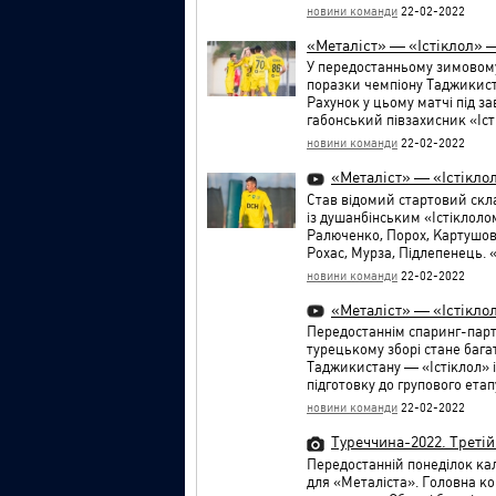
новини команди
22-02-2022
«Металіст» — «Істіклол» —
У передостанньому зимовом
поразки чемпіону Таджикист
Рахунок у цьому матчі під з
габонський півзахисник «Іст
новини команди
22-02-2022
«Металіст» — «Істікло
Став відомий стартовий скл
із душанбінським «Істіклоло
Ралюченко, Порох, Картушов,
Рохас, Мурза, Підлепенець. 
новини команди
22-02-2022
«Металіст» — «Істіклол
Передостаннім спаринг-пар
турецькому зборі стане бага
Таджикистану — «Істіклол» 
підготовку до групового етап
новини команди
22-02-2022
Туреччина-2022. Третій 
Передостанній понеділок к
для «Металіста». Головна к