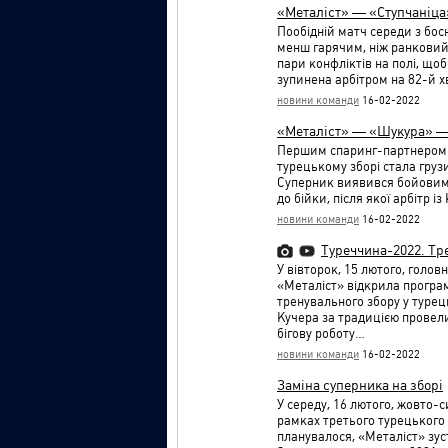
«Металіст» — «Ступчаніца
Пообідній матч середи з бо
менш гарячим, ніж ранковий
пари конфліктів на полі, щоб
зупинена арбітром на 82-й х
новини команди
16-02-2022
«Металіст» — «Шукура» —
Першим спаринг-партнером 
турецькому зборі стала гру
Суперник виявився бойовим у
до бійки, після якої арбітр 
новини команди
16-02-2022
Туреччина-2022. Трет
У вівторок, 15 лютого, голо
«Металіст» відкрила програ
тренувального збору у турец
Кучера за традицією провели
бігову роботу…
новини команди
16-02-2022
Заміна суперника на зборі
У середу, 16 лютого, жовто-с
рамках третього турецького з
планувалося, «Металіст» зус