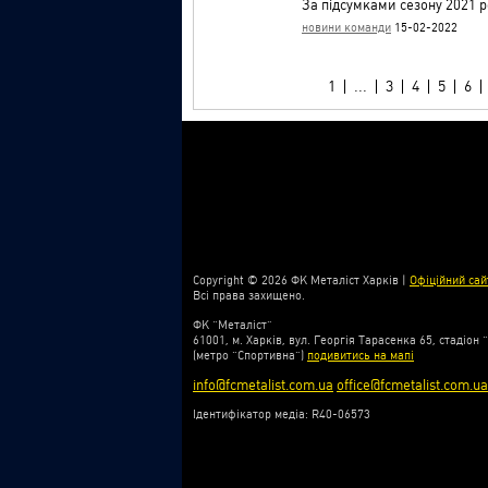
За підсумками сезону 2021 
новини команди
15-02-2022
1
...
3
4
5
6
Copyright © 2026 ФК Металіст Харків |
Офіційний сай
Всі права захищено.
ФК “Металіст”
61001, м. Харків, вул. Георгія Тарасенка 65, стадіон 
(метро “Спортивна”)
подивитись на мапі
info@fcmetalist.com.ua
office@fcmetalist.com.ua
Ідентифікатор медіа: R40-06573