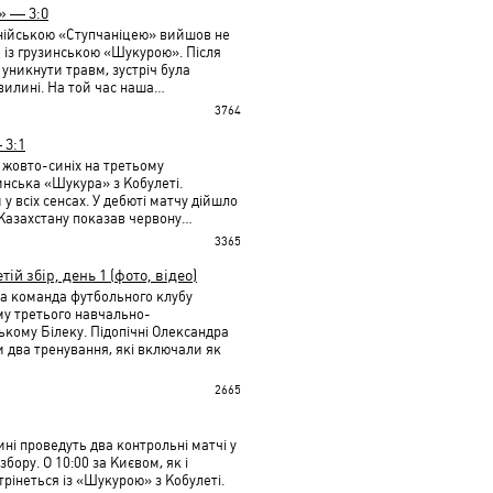
» — 3:0
снійською «Ступчаніцею» вийшов не
 із грузинською «Шукурою». Після
 уникнути травм, зустріч була
вилині. На той час наша…
3764
 3:1
жовто-синіх на третьому
зинська «Шукура» з Кобулеті.
 всіх сенсах. У дебюті матчу дійшло
із Казахстану показав червону…
3365
ій збір, день 1 (фото, відео)
вна команда футбольного клубу
му третього навчально-
ькому Білеку. Підопічні Олександра
 два тренування, які включали як
2665
ині проведуть два контрольні матчі у
бору. О 10:00 за Києвом, як і
трінеться із «Шукурою» з Кобулеті.