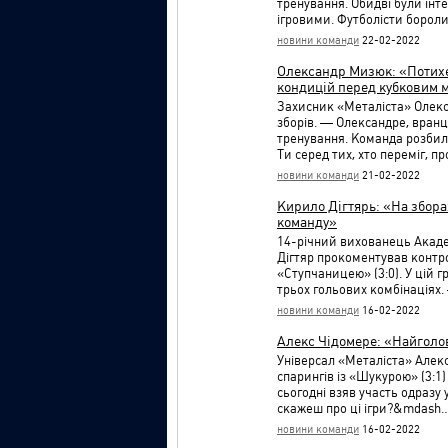
тренування. Обидві були інт
ігровими. Футболісти борол
новини команди
22-02-2022
Олександр Мизюк: «Потихе
кондицій перед кубковим 
Захисник «Металіста» Олекс
зборів. — Олександре, вранц
тренування. Команда розбила
Ти серед тих, хто переміг, 
новини команди
21-02-2022
Кирило Дігтярь: «На збора
команду»
14-річний вихованець Акаде
Дігтяр прокоментував контр
«Ступчаницею» (3:0). У цій гр
трьох гольових комбінаціях.
новини команди
16-02-2022
Алекс Чідомере: «Найголо
Універсал «Металіста» Алек
спарингів із «Шукурою» (3:1)
сьогодні взяв участь одразу
скажеш про ці ігри?&mdash
новини команди
16-02-2022