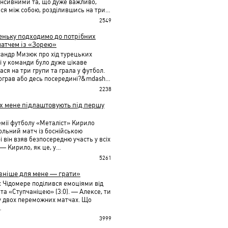
енсивними та, що дуже важливо,
ися між собою, розділившись на три…
2549
ньку подходимо до потрібних
матчем із «Зорею»
андр Мизюк про хід турецьких
і у команди було дуже цікаве
ся на три групи та грала у футбол.
програв або десь посередині?&mdash…
2238
х мене підлаштовують під першу
мії футболу «Металіст» Кирило
ольний матч із боснійською
і він взяв безпосередню участь у всіх
 — Кирило, як це, у…
5261
вніше для мене — грати»
с Чідомере поділився емоціями від
 та «Ступчаніцею» (3:0). — Алексе, ти
 у двох переможних матчах. Що
…
3999