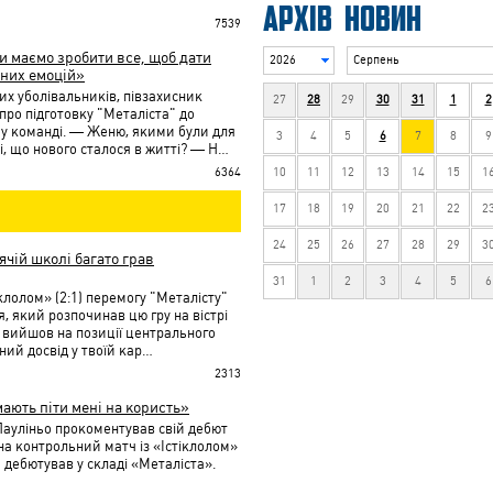
АРХІВ НОВИН
7539
и маємо зробити все, щоб дати
2026
Серпень
вних емоцій»
их уболівальників, півзахисник
27
28
29
30
31
1
2
про підготовку "Металіста" до
й у команді. — Женю, якими були для
3
4
5
6
7
8
9
і, що нового сталося в житті? — Н…
10
11
12
13
14
15
1
6364
17
18
19
20
21
22
2
24
25
26
27
28
29
3
ячій школі багато грав
31
1
2
3
4
5
6
клолом» (2:1) перемогу "Металісту"
, який розпочинав цю гру на вістрі
і вийшов на позиції центрального
ий досвід у твоїй кар…
2313
мають піти мені на користь»
ауліньо прокоментував свій дебют
на контрольний матч із «Істіклолом»
ти дебютував у складі «Металіста».