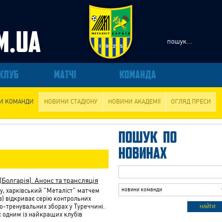
КЛУБ
МАТЧІ
КОМАНДА
И КОМАНДИ
НОВИНИ СТАДІОНУ
НОВИНИ АКАДЕМІЇ
ОГЛЯД ПРЕСИ
ПОШУК ПО
НОВИНАХ
Болгарія). Анонс та трансляція
новини команди
ку, харківський "Металіст" матчем
) відкриває серію контрольних
но-тренувальних зборах у Туреччині.
є одним із найкращих клубів