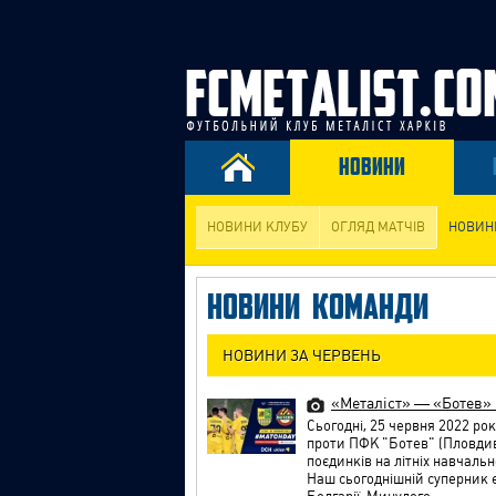
НОВИНИ
НОВИНИ КЛУБУ
ОГЛЯД МАТЧІВ
НОВИН
НОВИНИ КОМАНДИ
НОВИНИ ЗА ЧЕРВЕНЬ
«Металіст» — «Ботев» (
Сьогодні, 25 червня 2022 ро
проти ПФК "Ботев" (Пловдив
поєдинків на літніх навчаль
Наш сьогоднішній суперник 