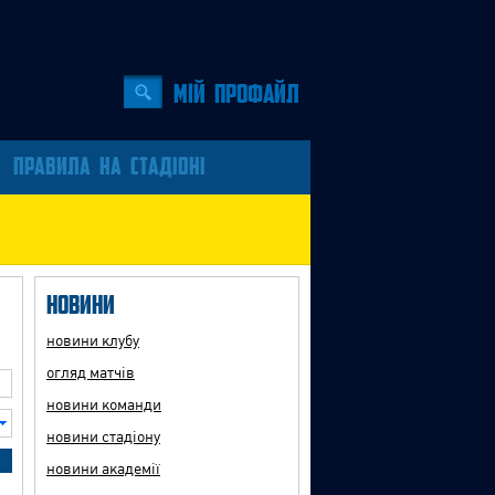
Мiй профайл
ПРАВИЛА НА СТАДІОНІ
Новини
новини клубу
огляд матчів
новини команди
новини стадіону
новини академії