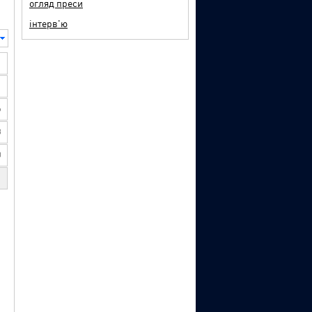
огляд преси
інтерв'ю
6
3
0