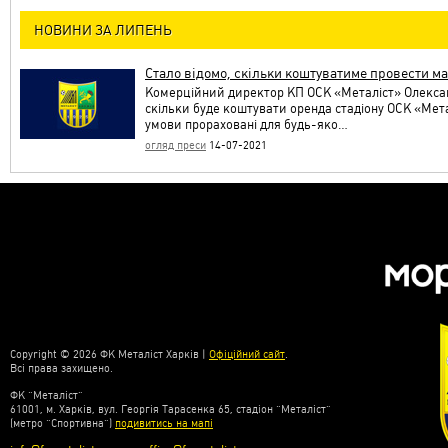
НОВИНИ ЗА ЛИПЕНЬ
Стало відомо, скільки коштуватиме провести мат
Комерційний директор КП ОСК «Металіст» Олексан
скільки буде коштувати оренда стадіону ОСК «Мета
умови прораховані для будь-яко…
огляд преси
14-07-2021
Copyright © 2026 ФК Металіст Харків |
Офіційний сайт
.
Всі права захищено.
ФК “Металіст”
61001, м. Харків, вул. Георгія Тарасенка 65, стадіон “Металіст”
(метро “Спортивна”)
подивитись на мапі