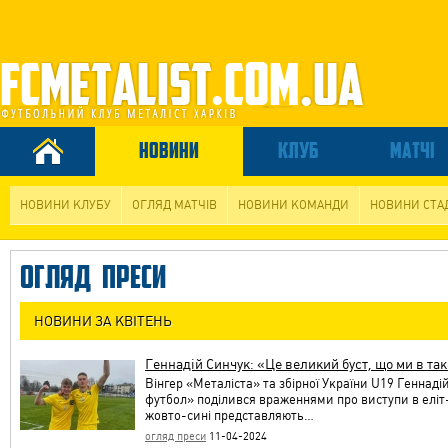
НОВИНИ
КЛУБ
МАТЧІ
НОВИНИ КЛУБУ
ОГЛЯД МАТЧІВ
НОВИНИ КОМАНДИ
НОВИНИ СТА
ОГЛЯД ПРЕСИ
НОВИНИ ЗА КВІТЕНЬ
Геннадій Синчук: «Це великий буст, що ми в так
Вінгер «Металіста» та збірної України U19 Геннад
футбол» поділився враженнями про виступи в еліт-р
жовто-сині представляють…
огляд преси
11-04-2024