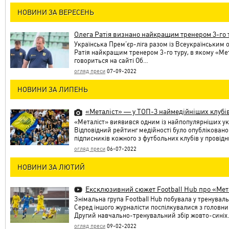
НОВИНИ ЗА ВЕРЕСЕНЬ
Олега Ратія визнано найкращим тренером 3-го 
Українська Прем’єр-ліга разом із Всеукраїнським 
Ратія найкращим тренером 3-го туру, в якому «Мет
говориться на сайті Об…
огляд преси
07-09-2022
НОВИНИ ЗА ЛИПЕНЬ
«Металіст» — у ТОП-3 наймедійніших клубі
«Металіст» виявився одним із найпопулярніших ук
Відповідний рейтинг медійності було опубліковано 
підписників кожного з футбольних клубів у провід
огляд преси
06-07-2022
НОВИНИ ЗА ЛЮТИЙ
Ексклюзивний сюжет Football Hub про «Мет
Знімальна група Football Hub побувала у тренувал
Серед іншого журналісти поспілкувалися з голов
Другий навчально-тренувальний збір жовто-сині
огляд преси
09-02-2022