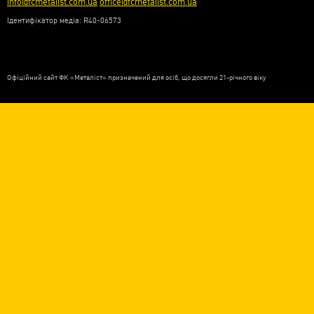
info@fcmetalist.com.ua
office@fcmetalist.com.ua
Ідентифікатор медіа: R40-06573
Офіційний сайт ФК «Металіст» призначений для осіб, що досягли 21-річного віку