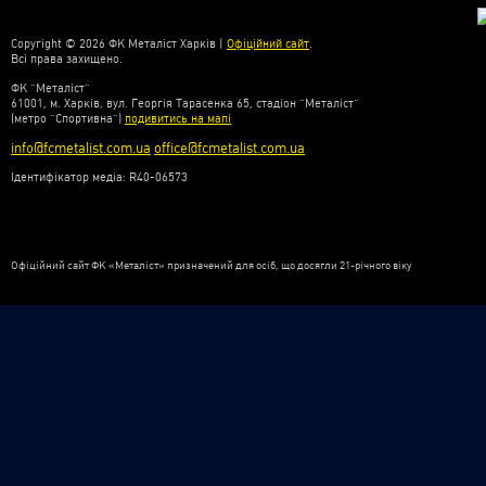
Copyright © 2026 ФК Металіст Харків |
Офіційний сайт
.
Всі права захищено.
ФК “Металіст”
61001, м. Харків, вул. Георгія Тарасенка 65, стадіон “Металіст”
(метро “Спортивна”)
подивитись на мапі
info@fcmetalist.com.ua
office@fcmetalist.com.ua
Ідентифікатор медіа: R40-06573
Офіційний сайт ФК «Металіст» призначений для осіб, що досягли 21-річного віку