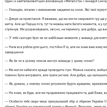
Один із найталановитіших вихованців
«
Металіста
»
Геннадій Синчу
— Геннадію, вітаємо з виконанням завдання на сезон. Які твої відчутт
—
Дякую за привітання. Я вважаю, що ми могли закривати гру ще у
матчу. Але це Перша ліга, тут ти можеш мати багато моментів, а у 
стряхнув. Ми розраховували, звісно, на перемогу, але добре, що в
— У тебе сьогодні було чи не найбільше моментів у команді для взятт
—
Наче все роблю для цього, постійно бʼю, але не знаю вже кому м
завершення.
— Як би ти в цілому описав виступ команди у цьому сезоні?
— М
и могли набагато краще проводити ігри. Можна сказати, вийшло
повинні були вигравати, але грали унічию. Але добре, що залишилис
— Як думаєш, у новому сезоні результати будуть кращими, враховуюч
—
Не знаю, як буде, але ми продовжимо працювати та, дай Боже, ви
— Особисто тебе скоро чекає тренувальний збір зі збірною України U
збірної України на товариський турнір у Франції. Виходить, тепер ти