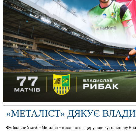
«МЕТАЛІСТ» ДЯКУЄ ВЛАДИ
Футбольний клуб «Металіст» висловлює щиру подяку голкіперу Влад