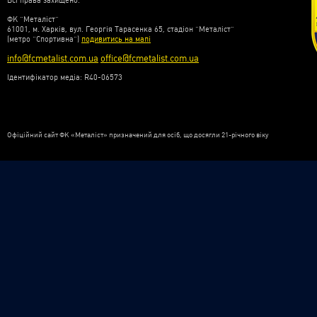
Всі права захищено.
ФК “Металіст”
61001, м. Харків, вул. Георгія Тарасенка 65, стадіон “Металіст”
(метро “Спортивна”)
подивитись на мапі
info@fcmetalist.com.ua
office@fcmetalist.com.ua
Ідентифікатор медіа: R40-06573
Офіційний сайт ФК «Металіст» призначений для осіб, що досягли 21-річного віку