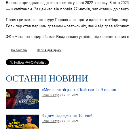
Воротар приєднався до жовто-синіх у січні 2022-го року. З літа 20
— її капітаном. За цей час він провів 77 матчів, записавши до свог
Після гри заключного туру Першої ліги проти одеського «Чорноморц
Голкіпер став першим гравцем жовто-синіх, який відіграв абсолютно
ФК «Металіст» щиро бажає Владиславу успіхів, підкорення нових с
На головну
Версія для друку
ОСТАННІ НОВИНИ
«Металіст» зіграє з «Поліссям-2» 9 серпня
новини клубу
07-08-2026
З Днем народження, Євгене!
новини клубу
07-08-2026