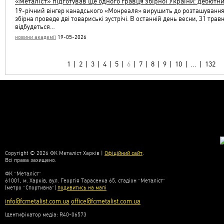
«Металіст» підготував ще одного гравця збірної України: дебютн
19-річний вінгер канадського «Монреаля» вирушить до розташування
збірна проведе дві товариські зустрічі. В останній день весни, 31 трав
відбудеться…
новини академії
19-05-2026
1
2
3
4
5
6
7
8
9
10
...
132
Copyright © 2026 ФК Металіст Харків |
Офіційний сайт
.
Всі права захищено.
ФК “Металіст”
61001, м. Харків, вул. Георгія Тарасенка 65, стадіон “Металіст”
(метро “Спортивна”)
подивитись на мапі
info@fcmetalist.com.ua
office@fcmetalist.com.ua
Ідентифікатор медіа: R40-06573