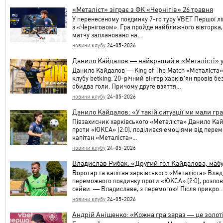
«Металіст» зіграє з ФК «Чернігів» 26 травня
У перенесеному поєдинку 7-го туру VBET Першої ліг
з «Черніговом». Гра пройде найближчого вівторка, 
матчу заплановано на…
новини клубу
24-05-2026
Данило Кайдалов — найкращий в «Металісті» 
Данило Кайдалов — King of The Match «Металіста» 
клубу betking. 20-річний вінгер харківʼян провів б
обидва голи. Причому друге взяття…
новини клубу
24-05-2026
Данило Кайдалов: «У такій ситуації ми мали гр
Півзахисник харківського «Металіста» Данило Кай
проти «ЮКСА» (2:0), поділився емоціями від перем
капітан «Металіста»…
новини клубу
24-05-2026
Владислав Рибак: «Другий гол Кайдалова, мабу
Воротар та капітан харківського «Металіста» Вла
переможного поєдинку проти «ЮКСА» (2:0), розпов
сейви. — Владиславе, з перемогою! Після прикро
новини клубу
24-05-2026
Андрій Аніщенко: «Кожна гра зараз — це золот