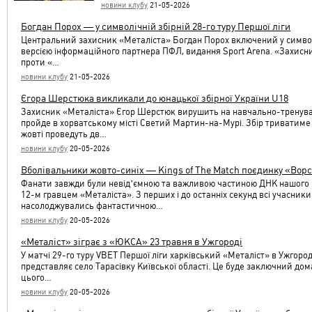
новини клубу
21-05-2026
Богдан Порох — у символічній збірній 28-го туру Першої ліги
Центральний захисник «Металіста» Богдан Порох включений у символі
версією інформаційного партнера ПФЛ, видання Sport Arena. «Захисни
проти «…
новини клубу
21-05-2026
Єгора Шерстюка викликали до юнацької збірної України U18
Захисник «Металіста» Єгор Шерстюк вирушить на навчально-тренувал
пройде в хорватському місті Светий Мартин-на-Мурі. Збір триватиме з
жовті проведуть дв…
новини клубу
20-05-2026
Вболівальники жовто-синіх — Kings of The Match поєдинку «Вор
Фанати завжди були невідʼємною та важливою частиною ДНК нашого к
12-м гравцем «Металіста». З перших і до останніх секунд всі учасники 
насолоджувались фантастичною…
новини клубу
20-05-2026
«Металіст» зіграє з «ЮКСА» 23 травня в Ужгороді
У матчі 29-го туру VBET Першої ліги харківський «Металіст» в Ужго
представляє село Тарасівку Київської області. Це буде заключний дом
цього…
новини клубу
20-05-2026