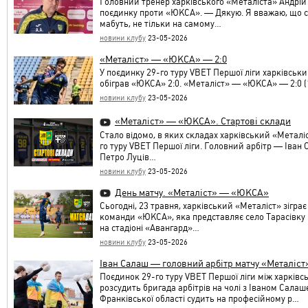
Головний тренер харківського «Металіста» Андрі
поєдинку проти «ЮКСА». — Дякую. Я вважаю, що сьо
мабуть, не тільки на самому…
новини клубу
23-05-2026
«Металіст» — «ЮКСА» — 2:0
У поєдинку 29-го туру VBET Першої ліги харківсь
обіграв «ЮКСА» 2:0. «Металіст» — «ЮКСА» — 2:0 (1:
новини клубу
23-05-2026
«Металіст» — «ЮКСА». Стартові склади
Стало відомо, в яких складах харківський «Метал
го туру VBET Першої ліги. Головний арбітр — Іван
Петро Луців…
новини клубу
23-05-2026
День матчу. «Металіст» — «ЮКСА»
Сьогодні, 23 травня, харківський «Металіст» зігра
команди «ЮКСА», яка представляє село Тарасівку К
на стадіоні «Авангард»…
новини клубу
23-05-2026
Іван Салаш — головний арбітр матчу «Металі
Поєдинок 29-го туру VBET Першої ліги між харкі
розсудить бригада арбітрів на чолі з Іваном Сала
Франківської області судить на професійному р…