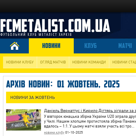
НОВИНИ
КЛУБ
МАТЧІ
НОВИНИ КЛУБУ
ОГЛЯД МАТЧІВ
НОВИНИ КОМАНДИ
НОВИНИ СТА
АРХІВ НОВИН: 01 ЖОВТЕНЬ, 2025
НОВИНИ ЗА ЖОВТЕНЬ
Даніель Вернаттус і Кирило Дігтярь зіграли за
У вівторок юнацька збірна України U20 зіграла дру
у Чилі. Нашим хлопцям протистояла збірна Панами
вдалось – 1:1. У цьому матчі взяли участь всі тро…
новини клубу
01-10-2025