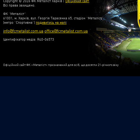
Copyright © 2026 ФК Металіст Харків |
Офіційний сайт
.
Всі права захищено.
ФК “Металіст”
61001, м. Харків, вул. Георгія Тарасенка 65, стадіон “Металіст”
(метро “Спортивна”)
подивитись на мапі
info@fcmetalist.com.ua
office@fcmetalist.com.ua
Ідентифікатор медіа: R40-06573
Офіційний сайт ФК «Металіст» призначений для осіб, що досягли 21-річного віку