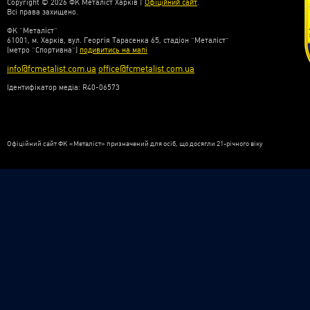
Copyright © 2026 ФК Металіст Харків |
Офіційний сайт
.
Всі права захищено.
ФК “Металіст”
61001, м. Харків, вул. Георгія Тарасенка 65, стадіон “Металіст”
(метро “Спортивна”)
подивитись на мапі
info@fcmetalist.com.ua
office@fcmetalist.com.ua
Ідентифікатор медіа: R40-06573
Офіційний сайт ФК «Металіст» призначений для осіб, що досягли 21-річного віку