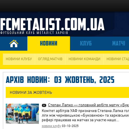
НОВИНИ
КЛУБ
МАТЧІ
НОВИНИ КЛУБУ
ОГЛЯД МАТЧІВ
НОВИНИ КОМАНДИ
НОВИНИ СТА
АРХІВ НОВИН: 03 ЖОВТЕНЬ, 2025
НОВИНИ ЗА ЖОВТЕНЬ
Степан Лапко — головний арбітр матчу «Бу
Комітет арбітрів УАФ призначив Степана Лапка го
ліги між чернівецькою «Буковиною» та харківськи
рефері працював на матчах за участю нашо…
новини клубу
03-10-2025