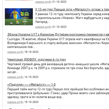
новини клубу
21-10-2023
У 13-му турі Першої ліги «Металіст» зіграє з 
У рамках 13-го туру чемпіонату України серед кома
з тернопільською «Нивою». Матч відбудеться у неді
Ужгород…
новини клубу
21-10-2023
Збірна України U17 з Кирилом Дігтярем розгромно перемогла у кв
Сьогодні, 18 жовтня, збірна України U17 зіграла матч кваліфікації на
Володимира Єзерського зі старту вийшов захисник «Металіста» Кирило
капітанською пов…
новини клубу
18-10-2023
Чемпіонат ДЮФЛУ: підсумки 6-го туру
Черговий ігровий день для вихованців дитячо-юнацької школи «Мета
Команди 2007 р.н. та 2009 р.н. отримали по три очки без боротьби, а
що до…
новини клубу
16-10-2023
«Поділля» — «Металіст» — 1:0
Перший тайм матчу 12-го туру Першої ліги пройшов без особливих ак
пристрілювалися Цибульник і Гомес, удар Пріхни жовто-сині заблокув
здалеку, проте м'яч полетів вище вор…
новини клубу
15-10-2023