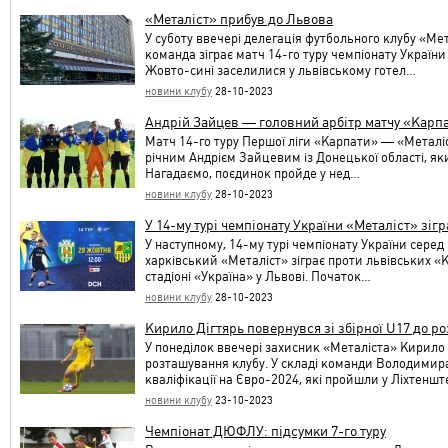
«Металіст» прибув до Львова
У суботу ввечері делегація футбольного клубу «Ме
команда зіграє матч 14-го туру чемпіонату України
Жовто-сині заселилися у львівському готел…
новини клубу
28-10-2023
Андрій Зайцев — головний арбітр матчу «Карп
Матч 14-го туру Першої ліги «Карпати» — «Металіст
річним Андрієм Зайцевим із Донецької області, я
Нагадаємо, поєдинок пройде у нед…
новини клубу
28-10-2023
У 14-му турі чемпіонату України «Металіст» зіг
У наступному, 14-му турі чемпіонату України серед
харківський «Металіст» зіграє проти львівських «К
стадіоні «Україна» у Львові. Початок…
новини клубу
28-10-2023
Кирило Дігтярь повернувся зі збірної U17 до р
У понеділок ввечері захисник «Металіста» Кирило Д
розташування клубу. У складі команди Володимира
кваліфікації на Євро-2024, які пройшли у Ліхтенш
новини клубу
23-10-2023
Чемпіонат ДЮФЛУ: підсумки 7-го туру