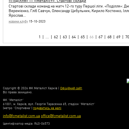
«Поділля» — «Металіст». Стартові склади
Стартові склади команд на матч 12-го туру Першої ліги. «Поділля»: Дм
Веремієнко, Гліб Савчук, Олександр Цибульник, Кирило Костенко, Ілля
Ярослав…
новини клубу
15-10-2023
1
...
62
63
64
65
66
67
68
69
7
Copyright © 2026 ФК Металіст Харків |
Офіційний сайт
.
Всі права захищено.
ФК “Металіст”
61001, м. Харків, вул. Георгія Тарасенка 65, стадіон “Металіст”
(метро “Спортивна”)
подивитись на мапі
info@fcmetalist.com.ua
office@fcmetalist.com.ua
Ідентифікатор медіа: R40-06573