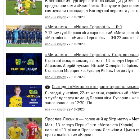
В останньому турі першого кола команди Дитячо-ю
представниками «Кривбаса». Значущим фактором ст
святкували господарі, у Богодухові перемога для х
новини клубу
23-10-2023
«Металіст» — «Нива» Тернопіль — 0:0
У 13-му турі Першої ліги харківський «Металіст» з
«Металіст» — «Нива» Тернопіль — 0:0 22 жовтня 2
новини клубу
22-10-2023
«Металіст» — «Нива» Тернопіль. Стартові скл
Стартові склади команд на матч 13-го туру Першої
Абрамов, Андрій Бусько, Віталій Федорів, Габрієль 
Станіслав Мораренко, Едвард Кобак, Петро Луц…
новини клубу
22-10-2023
Сьогодні «Металіст» зіграє з тернопільськ
Сьогодні, у неділю, 22-го жовтня, харківський «Мет
з футболу серед команд Першої ліги. Суперник жо
заплановано на 12:30. По…
новини клубу
22-10-2023
Ярослав Леськів — головний арбітр матчу «Ме
Матч 13-го туру Першої ліги «Металіст» (Харків) —
на чолі з 30-річним Ярославом Леськівим. Цього 
проти львівських «Карпат…