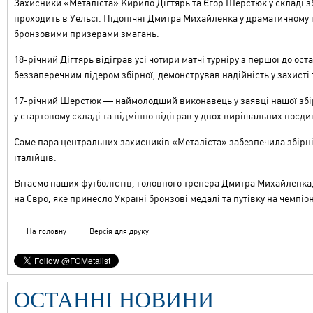
Захисники «Металіста» Кирило Дігтярь та Єгор Шерстюк у складі з
проходить в Уельсі. Підопічні Дмитра Михайленка у драматичному п
бронзовими призерами змагань.
18-річний Дігтярь відіграв усі чотири матчі турніру з першої до о
беззаперечним лідером збірної, демонстрував надійність у захисті 
17-річний Шерстюк — наймолодший виконавець у заявці нашої збір
у стартовому складі та відмінно відіграв у двох вирішальних поєдинк
Саме пара центральних захисників «Металіста» забезпечила збірні
італійців.
Вітаємо наших футболістів, головного тренера Дмитра Михайленка,
на Євро, яке принесло Україні бронзові медалі та путівку на чемпіон
На головну
Версія для друку
ОСТАННІ НОВИНИ