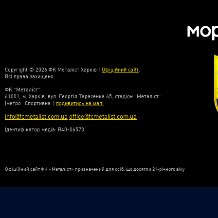
Copyright © 2026 ФК Металіст Харків |
Офіційний сайт
.
Всі права захищено.
ФК “Металіст”
61001, м. Харків, вул. Георгія Тарасенка 65, стадіон “Металіст”
(метро “Спортивна”)
подивитись на мапі
info@fcmetalist.com.ua
office@fcmetalist.com.ua
Ідентифікатор медіа: R40-06573
Офіційний сайт ФК «Металіст» призначений для осіб, що досягли 21-річного віку