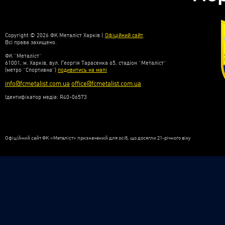
Copyright © 2026 ФК Металіст Харків |
Офіційний сайт
.
Всі права захищено.
ФК “Металіст”
61001, м. Харків, вул. Георгія Тарасенка 65, стадіон “Металіст”
(метро “Спортивна”)
подивитись на мапі
info@fcmetalist.com.ua
office@fcmetalist.com.ua
Ідентифікатор медіа: R40-06573
Офіційний сайт ФК «Металіст» призначений для осіб, що досягли 21-річного віку