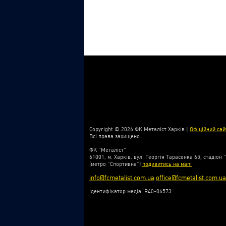
Copyright © 2026 ФК Металіст Харків |
Офіційний сай
Всі права захищено.
ФК “Металіст”
61001, м. Харків, вул. Георгія Тарасенка 65, стадіон 
(метро “Спортивна”)
подивитись на мапі
info@fcmetalist.com.ua
office@fcmetalist.com.ua
Ідентифікатор медіа: R40-06573