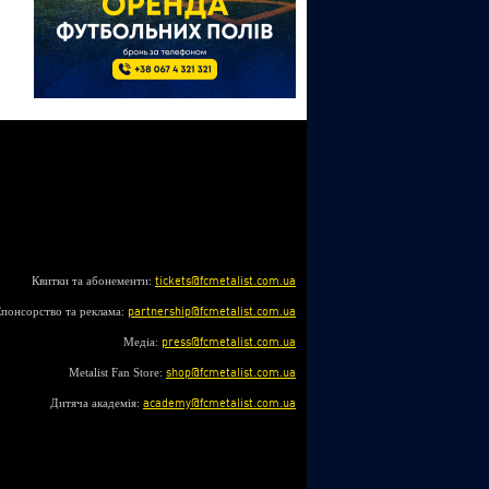
Квитки та абонементи:
tickets@fcmetalist.com.ua
понсорство та реклама:
partnership@fcmetalist.com.ua
Медіа:
press@fcmetalist.com.ua
Metalist Fan Store:
shop@fcmetalist.com.ua
Дитяча академія:
academy@fcmetalist.com.ua