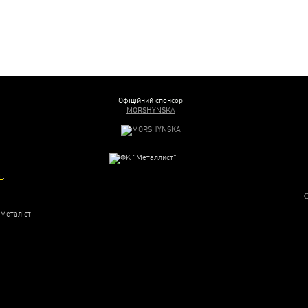
Офіційний спонсор
MORSHYNSKA
т
.
С
“Металіст”