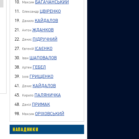
10.
БАГАЧАНСЬКИЙ
Максим
11.
ЦВІРЕНКО
Олександр
19.
КАЙДАЛОВ
Данило
21.
ЖДАНКОВ
Антон
22.
ПІДРУЧНИЙ
Денис
27.
ІСАЄНКО
Євгеній
30.
ШАПОВАЛОВ
Іван
38.
ГЕБЕЛ
Артем
39.
ГРИЩЕНКО
Ілля
41.
КАЙДАЛОВ
Денис
45.
ПАЛЯНИЧКА
Кирило
48.
ПРИМАК
Даніл
98.
ОРІХОВСЬКИЙ
Максим
НАПАДНИКИ